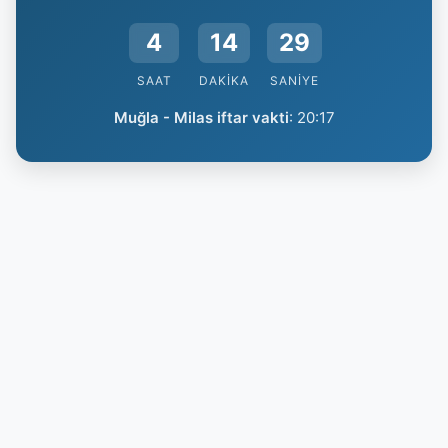
4
14
28
SAAT
DAKIKA
SANIYE
Muğla - Milas iftar vakti
:
20:17