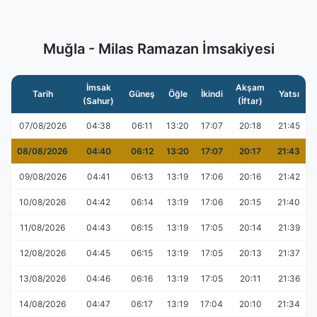
Muğla - Milas Ramazan İmsakiyesi
İmsak
Akşam
Tarih
Güneş
Öğle
İkindi
Yatsı
(Sahur)
(İftar)
07/08/2026
04:38
06:11
13:20
17:07
20:18
21:45
08/08/2026
04:40
06:12
13:20
17:07
20:17
21:43
09/08/2026
04:41
06:13
13:19
17:06
20:16
21:42
10/08/2026
04:42
06:14
13:19
17:06
20:15
21:40
11/08/2026
04:43
06:15
13:19
17:05
20:14
21:39
12/08/2026
04:45
06:15
13:19
17:05
20:13
21:37
13/08/2026
04:46
06:16
13:19
17:05
20:11
21:36
14/08/2026
04:47
06:17
13:19
17:04
20:10
21:34