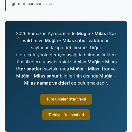
göre orucunuzu açınız.
2026 Ramazan Ayı içerisinde
Muğla - Milas iftar
vakti
ni ve
Muğla - Milas sahur vakti
ni bu
sayfadan takip edebilirsiniz. Diğer
iller/ilçeler/bölgeler için aşağıda bulunan linkten
tüm ülkelere ulaşabilirsiniz. Açılan
Muğla - Milas
iftar saatleri
sayfalarında
Muğla - Milas iftar
ve
Muğla - Milas sahur
bilgilerinin dışında
Muğla -
Milas namaz vakitleri
de bulunmaktadır.
Tüm Ülkeler İftar Vakti
Türkiye iftar saatleri