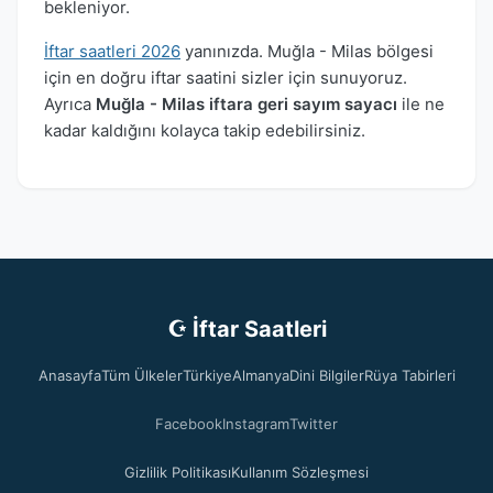
bekleniyor.
İftar saatleri 2026
yanınızda. Muğla - Milas bölgesi
için en doğru iftar saatini sizler için sunuyoruz.
Ayrıca
Muğla - Milas iftara geri sayım sayacı
ile ne
kadar kaldığını kolayca takip edebilirsiniz.
☪ İftar Saatleri
Anasayfa
Tüm Ülkeler
Türkiye
Almanya
Dini Bilgiler
Rüya Tabirleri
Facebook
Instagram
Twitter
Gizlilik Politikası
Kullanım Sözleşmesi