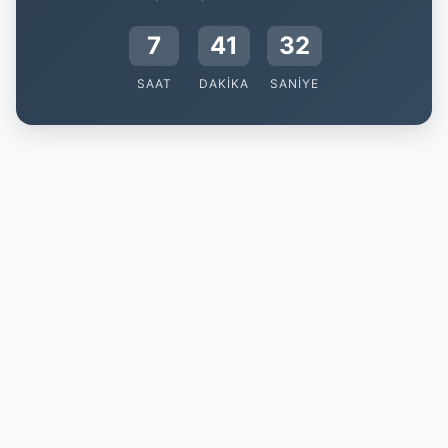
7
41
31
SAAT
DAKIKA
SANIYE