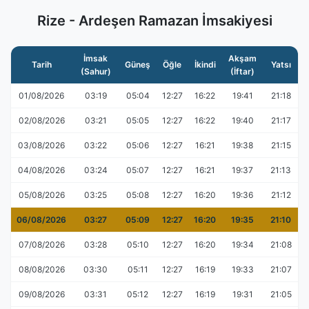
Rize - Ardeşen Ramazan İmsakiyesi
İmsak
Akşam
Tarih
Güneş
Öğle
İkindi
Yatsı
(Sahur)
(İftar)
01/08/2026
03:19
05:04
12:27
16:22
19:41
21:18
02/08/2026
03:21
05:05
12:27
16:22
19:40
21:17
03/08/2026
03:22
05:06
12:27
16:21
19:38
21:15
04/08/2026
03:24
05:07
12:27
16:21
19:37
21:13
05/08/2026
03:25
05:08
12:27
16:20
19:36
21:12
06/08/2026
03:27
05:09
12:27
16:20
19:35
21:10
07/08/2026
03:28
05:10
12:27
16:20
19:34
21:08
08/08/2026
03:30
05:11
12:27
16:19
19:33
21:07
09/08/2026
03:31
05:12
12:27
16:19
19:31
21:05