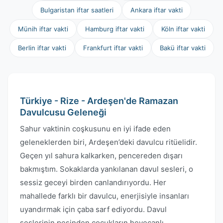
Bulgaristan iftar saatleri
Ankara iftar vakti
Münih iftar vakti
Hamburg iftar vakti
Köln iftar vakti
Berlin iftar vakti
Frankfurt iftar vakti
Bakü iftar vakti
Türkiye - Rize - Ardeşen'de Ramazan
Davulcusu Geleneği
Sahur vaktinin coşkusunu en iyi ifade eden
geleneklerden biri, Ardeşen’deki davulcu ritüelidir.
Geçen yıl sahura kalkarken, pencereden dışarı
bakmıştım. Sokaklarda yankılanan davul sesleri, o
sessiz geceyi birden canlandırıyordu. Her
mahallede farklı bir davulcu, enerjisiyle insanları
uyandırmak için çaba sarf ediyordu. Davul
seslerinin peşinden çocukların heyecanlı