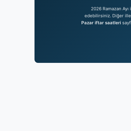
2026 Ramazan Ayı 
edebilirsiniz. Diğer il
Pazar iftar saatleri
sayf