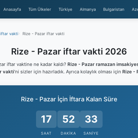
Anasayfa
Tüm Ülkeler
Türkiye
Almanya
Bulgaristan
Az
iftar vakti
Rize - Pazar iftar vakti
Rize - Pazar iftar vakti 2026
r iftar vaktine ne kadar kaldı?
Rize - Pazar ramazan imsakiyes
r vakti
'ni sizler için hazırladık. Ayrıca kolaylık olması için
Rize - 
Rize - Pazar İçin İftara Kalan Süre
17
52
33
SAAT
DAKIKA
SANIYE