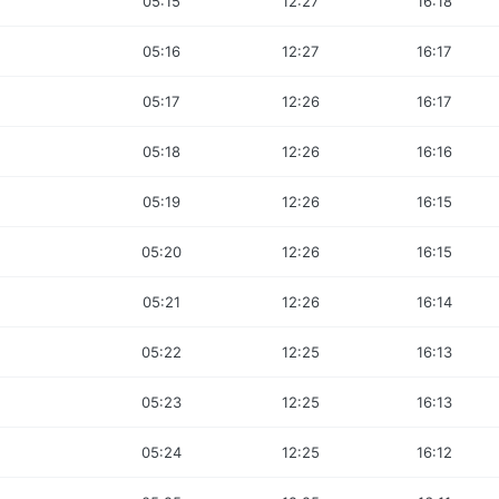
05:15
12:27
16:18
05:16
12:27
16:17
05:17
12:26
16:17
05:18
12:26
16:16
05:19
12:26
16:15
05:20
12:26
16:15
05:21
12:26
16:14
05:22
12:25
16:13
05:23
12:25
16:13
05:24
12:25
16:12