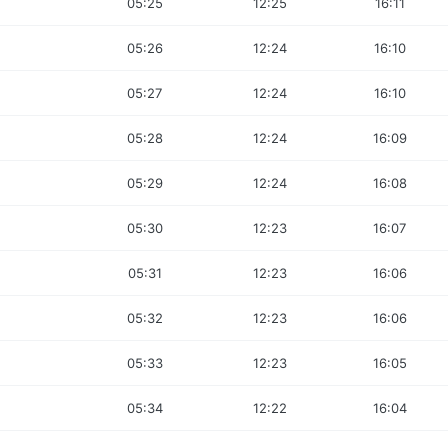
05:25
12:25
16:11
05:26
12:24
16:10
05:27
12:24
16:10
05:28
12:24
16:09
05:29
12:24
16:08
05:30
12:23
16:07
05:31
12:23
16:06
05:32
12:23
16:06
05:33
12:23
16:05
05:34
12:22
16:04