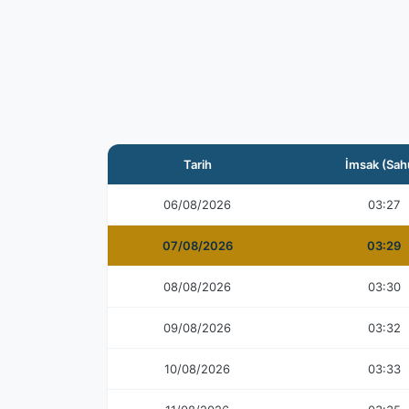
Tarih
İmsak (Sah
06/08/2026
03:27
07/08/2026
03:29
08/08/2026
03:30
09/08/2026
03:32
10/08/2026
03:33