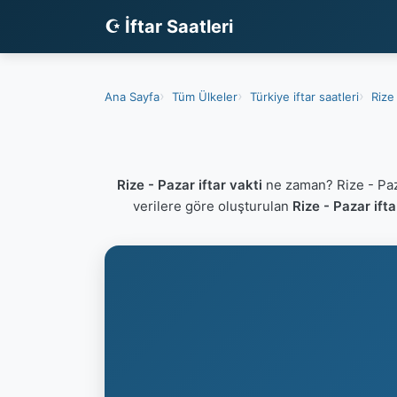
☪ İftar Saatleri
Ana Sayfa
Tüm Ülkeler
Türkiye iftar saatleri
Rize 
Rize - Pazar iftar vakti
ne zaman? Rize - Paza
verilere göre oluşturulan
Rize - Pazar ifta