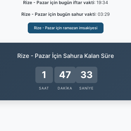
Rize - Pazar için bugün iftar vakti
:
19:34
Rize - Pazar için bugün sahur vakti
:
03:29
Rize - Pazar için ramazan imsakiyesi
Rize - Pazar İçin Sahura Kalan Süre
1
47
33
SAAT
DAKIKA
SANIYE