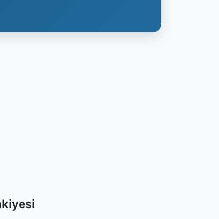
kiyesi