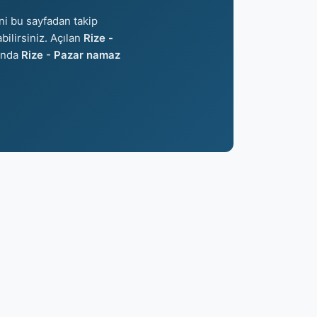
ni bu sayfadan takip
bilirsiniz. Açılan
Rize -
şında
Rize - Pazar namaz