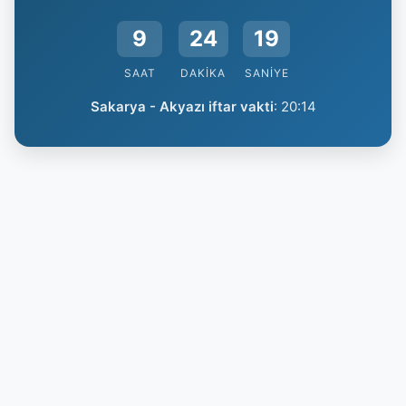
9
24
19
SAAT
DAKIKA
SANIYE
Sakarya - Akyazı iftar vakti
:
20:14