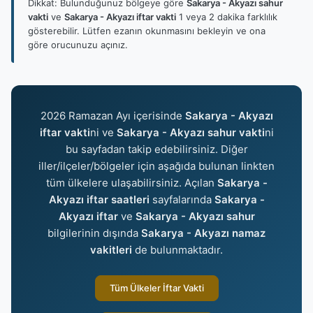
Dikkat: Bulunduğunuz bölgeye göre
Sakarya - Akyazı sahur
vakti
ve
Sakarya - Akyazı iftar vakti
1 veya 2 dakika farklılık
gösterebilir. Lütfen ezanın okunmasını bekleyin ve ona
göre orucunuzu açınız.
2026 Ramazan Ayı içerisinde
Sakarya - Akyazı
iftar vakti
ni ve
Sakarya - Akyazı sahur vakti
ni
bu sayfadan takip edebilirsiniz. Diğer
iller/ilçeler/bölgeler için aşağıda bulunan linkten
tüm ülkelere ulaşabilirsiniz. Açılan
Sakarya -
Akyazı iftar saatleri
sayfalarında
Sakarya -
Akyazı iftar
ve
Sakarya - Akyazı sahur
bilgilerinin dışında
Sakarya - Akyazı namaz
vakitleri
de bulunmaktadır.
Tüm Ülkeler İftar Vakti