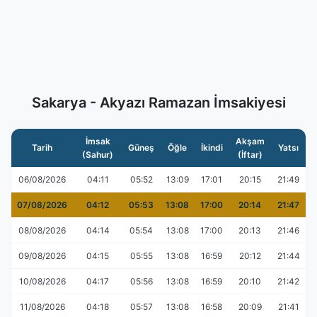
Sakarya - Akyazı Ramazan İmsakiyesi
İmsak
Akşam
Tarih
Güneş
Öğle
İkindi
Yatsı
(Sahur)
(İftar)
06/08/2026
04:11
05:52
13:09
17:01
20:15
21:49
07/08/2026
04:12
05:53
13:08
17:00
20:14
21:47
08/08/2026
04:14
05:54
13:08
17:00
20:13
21:46
09/08/2026
04:15
05:55
13:08
16:59
20:12
21:44
10/08/2026
04:17
05:56
13:08
16:59
20:10
21:42
11/08/2026
04:18
05:57
13:08
16:58
20:09
21:41