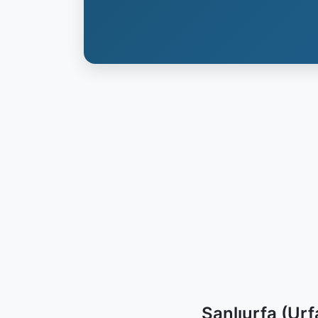
Şanlıurfa (Urf