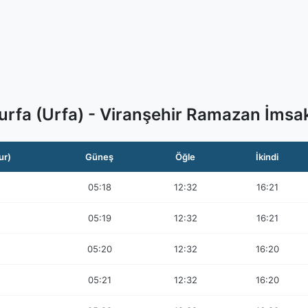
urfa (Urfa) - Viranşehir Ramazan İmsa
ur)
Güneş
Öğle
İkindi
05:18
12:32
16:21
05:19
12:32
16:21
05:20
12:32
16:20
05:21
12:32
16:20