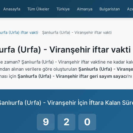
Anasayfa
Tüm Ülkeler
Türkiye
Almanya
Bulgaristan
Az
urfa (Urfa) iftar vakti
Şanlıurfa (Urfa) - Viranşehir iftar vakti
urfa (Urfa) - Viranşehir iftar vakt
e zaman? Şanlıurfa (Urfa) - Viranşehir iftar vaktine ne kadar ka
ından alınan verilere göre oluşturulan
Şanlıurfa (Urfa) - Viranşeh
ması için
Şanlıurfa (Urfa) - Viranşehir iftar geri sayım sayacı
'n
Şanlıurfa (Urfa) - Viranşehir İçin İftara Kalan Sür
9
1
59