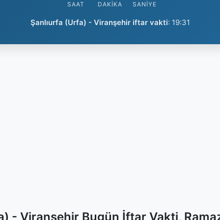
SAAT
DAKIKA
SANIYE
Şanlıurfa (Urfa) - Viranşehir iftar vakti
:
19:31
a) - Viranşehir Bugün İftar Vakti, Ram