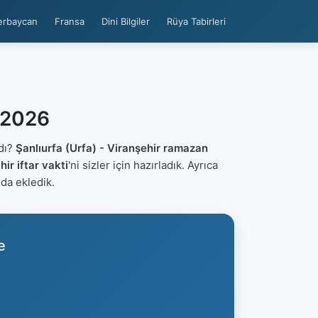
erbaycan
Fransa
Dini Bilgiler
Rüya Tabirleri
i 2026
ldı?
Şanlıurfa (Urfa) - Viranşehir ramazan
ir iftar vakti
'ni sizler için hazırladık. Ayrıca
ı da ekledik.
e