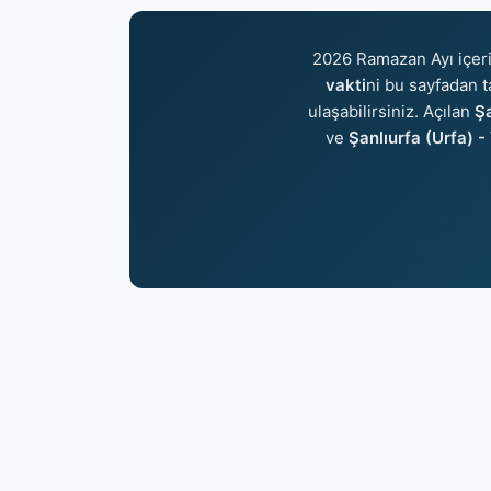
2026 Ramazan Ayı içer
vakti
ni bu sayfadan t
ulaşabilirsiniz. Açılan
Şa
ve
Şanlıurfa (Urfa) -