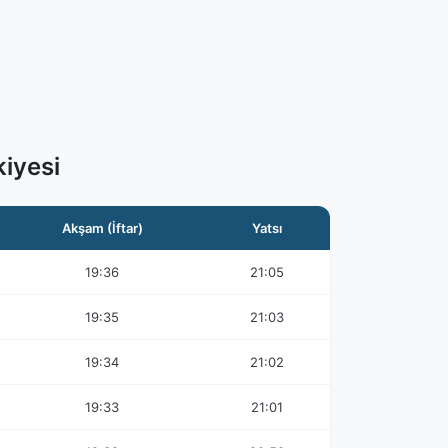
kiyesi
Akşam (İftar)
Yatsı
19:36
21:05
19:35
21:03
19:34
21:02
19:33
21:01