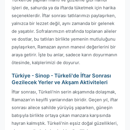
işleri de, sahurda ya da iftarda tüketmek için harika
seçeneklerdir. İftar sonrası tatlılarımızı paylaşırken,
yalnızca bir lezzet değil, aynı zamanda bir gelenek
de yaşatılır. Sofralarımızın etrafında toplanan aileler
ve dostlar, bu tatlıları birlikte yemenin mutluluğunu
paylaşırken, Ramazan ayının manevi değerlerini bir
araya getirir. İşte bu anlar, sadece karın doyurmanın
ötesinde, kalplerimizi de doyurur.
Türkiye - Sinop - Türkeli'de İftar Sonrası
Gezilecek Yerler ve Akşam Aktiviteleri
İftar sonrası, Türkeli’nin serin akşamında dolaşmak,
Ramazan’ın keyifli yanlarından biridir. Geçen yıl, iftar
sonrası ailece sahilde yürüyüş yaparken, güneşin
batışıyla birlikte ortaya çıkan manzara karşısında
hayran kalmıştık. Türkeli’nin eşsiz doğal güzellikleri,