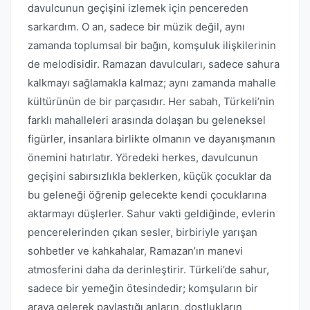
davulcunun geçişini izlemek için pencereden
sarkardım. O an, sadece bir müzik değil, aynı
zamanda toplumsal bir bağın, komşuluk ilişkilerinin
de melodisidir. Ramazan davulcuları, sadece sahura
kalkmayı sağlamakla kalmaz; aynı zamanda mahalle
kültürünün de bir parçasıdır. Her sabah, Türkeli’nin
farklı mahalleleri arasında dolaşan bu geleneksel
figürler, insanlara birlikte olmanın ve dayanışmanın
önemini hatırlatır. Yöredeki herkes, davulcunun
geçişini sabırsızlıkla beklerken, küçük çocuklar da
bu geleneği öğrenip gelecekte kendi çocuklarına
aktarmayı düşlerler. Sahur vakti geldiğinde, evlerin
pencerelerinden çıkan sesler, birbiriyle yarışan
sohbetler ve kahkahalar, Ramazan’ın manevi
atmosferini daha da derinleştirir. Türkeli’de sahur,
sadece bir yemeğin ötesindedir; komşuların bir
araya gelerek paylaştığı anların, dostlukların