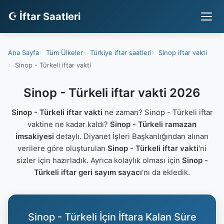
☪ İftar Saatleri
Ana Sayfa
Tüm Ülkeler
Türkiye iftar saatleri
Sinop iftar vakti
Sinop - Türkeli iftar vakti
Sinop - Türkeli iftar vakti 2026
Sinop - Türkeli iftar vakti
ne zaman? Sinop - Türkeli iftar
vaktine ne kadar kaldı?
Sinop - Türkeli ramazan
imsakiyesi
detaylı. Diyanet İşleri Başkanlığından alınan
verilere göre oluşturulan
Sinop - Türkeli iftar vakti
'ni
sizler için hazırladık. Ayrıca kolaylık olması için
Sinop -
Türkeli iftar geri sayım sayacı
'nı da ekledik.
Sinop - Türkeli İçin İftara Kalan Süre