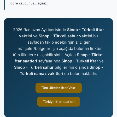
göre orucunuzu açınız.
2026 Ramazan Ayı içerisinde
Sinop - Türkeli iftar
vakti
ni ve
Sinop - Türkeli sahur vakti
ni bu
sayfadan takip edebilirsiniz. Diğer
iller/ilçeler/bölgeler için aşağıda bulunan linkten
tüm ülkelere ulaşabilirsiniz. Açılan
Sinop - Türkeli
iftar saatleri
sayfalarında
Sinop - Türkeli iftar
ve
Sinop - Türkeli sahur
bilgilerinin dışında
Sinop -
Türkeli namaz vakitleri
de bulunmaktadır.
Tüm Ülkeler İftar Vakti
Türkiye iftar saatleri