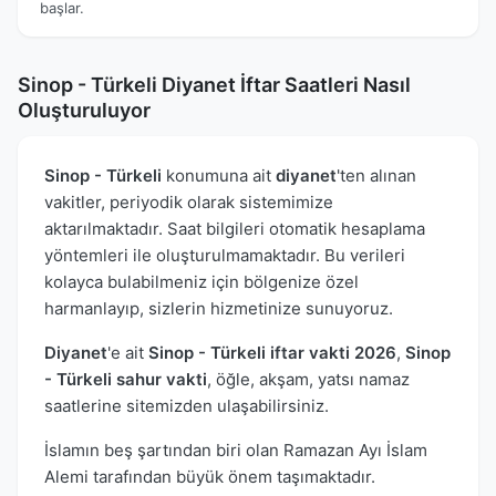
başlar.
Sinop - Türkeli Diyanet İftar Saatleri Nasıl
Oluşturuluyor
Sinop - Türkeli
konumuna ait
diyanet
'ten alınan
vakitler, periyodik olarak sistemimize
aktarılmaktadır. Saat bilgileri otomatik hesaplama
yöntemleri ile oluşturulmamaktadır. Bu verileri
kolayca bulabilmeniz için bölgenize özel
harmanlayıp, sizlerin hizmetinize sunuyoruz.
Diyanet
'e ait
Sinop - Türkeli iftar vakti 2026
,
Sinop
- Türkeli sahur vakti
, öğle, akşam, yatsı namaz
saatlerine sitemizden ulaşabilirsiniz.
İslamın beş şartından biri olan Ramazan Ayı İslam
Alemi tarafından büyük önem taşımaktadır.