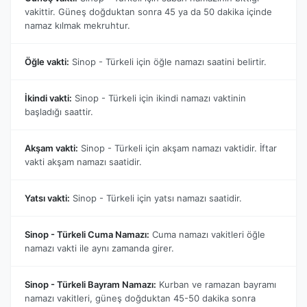
vakittir. Güneş doğduktan sonra 45 ya da 50 dakika içinde
namaz kılmak mekruhtur.
Öğle vakti:
Sinop - Türkeli için öğle namazı saatini belirtir.
İkindi vakti:
Sinop - Türkeli için ikindi namazı vaktinin
başladığı saattir.
Akşam vakti:
Sinop - Türkeli için akşam namazı vaktidir. İftar
vakti akşam namazı saatidir.
Yatsı vakti:
Sinop - Türkeli için yatsı namazı saatidir.
Sinop - Türkeli Cuma Namazı:
Cuma namazı vakitleri öğle
namazı vakti ile aynı zamanda girer.
Sinop - Türkeli Bayram Namazı:
Kurban ve ramazan bayramı
namazı vakitleri, güneş doğduktan 45-50 dakika sonra