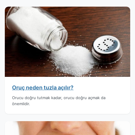
Oruç neden tuzla açılır?
Orucu doğru tutmak kadar, orucu doğru açmak da
önemlidir.