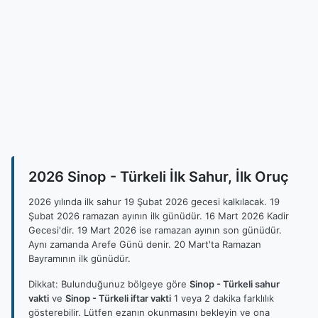
2026 Sinop - Türkeli İlk Sahur, İlk Oruç
2026 yılında ilk sahur 19 Şubat 2026 gecesi kalkılacak. 19
Şubat 2026 ramazan ayının ilk günüdür. 16 Mart 2026 Kadir
Gecesi'dir. 19 Mart 2026 ise ramazan ayının son günüdür.
Aynı zamanda Arefe Günü denir. 20 Mart'ta Ramazan
Bayramının ilk günüdür.
Dikkat: Bulunduğunuz bölgeye göre
Sinop - Türkeli sahur
vakti
ve
Sinop - Türkeli iftar vakti
1 veya 2 dakika farklılık
gösterebilir. Lütfen ezanın okunmasını bekleyin ve ona