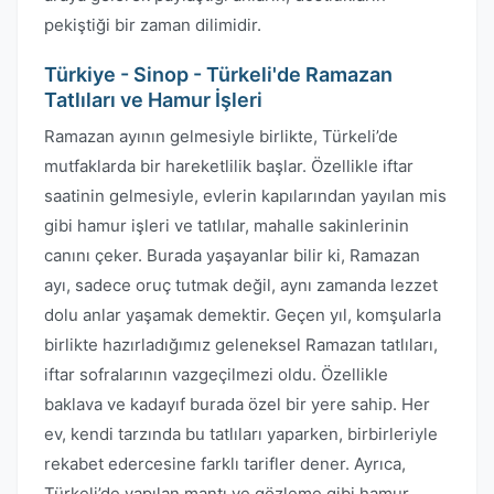
pekiştiği bir zaman dilimidir.
Türkiye - Sinop - Türkeli'de Ramazan
Tatlıları ve Hamur İşleri
Ramazan ayının gelmesiyle birlikte, Türkeli’de
mutfaklarda bir hareketlilik başlar. Özellikle iftar
saatinin gelmesiyle, evlerin kapılarından yayılan mis
gibi hamur işleri ve tatlılar, mahalle sakinlerinin
canını çeker. Burada yaşayanlar bilir ki, Ramazan
ayı, sadece oruç tutmak değil, aynı zamanda lezzet
dolu anlar yaşamak demektir. Geçen yıl, komşularla
birlikte hazırladığımız geleneksel Ramazan tatlıları,
iftar sofralarının vazgeçilmezi oldu. Özellikle
baklava ve kadayıf burada özel bir yere sahip. Her
ev, kendi tarzında bu tatlıları yaparken, birbirleriyle
rekabet edercesine farklı tarifler dener. Ayrıca,
Türkeli’de yapılan mantı ve gözleme gibi hamur