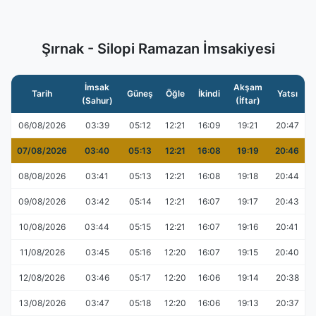
Şırnak - Silopi Ramazan İmsakiyesi
İmsak
Akşam
Tarih
Güneş
Öğle
İkindi
Yatsı
(Sahur)
(İftar)
06/08/2026
03:39
05:12
12:21
16:09
19:21
20:47
07/08/2026
03:40
05:13
12:21
16:08
19:19
20:46
08/08/2026
03:41
05:13
12:21
16:08
19:18
20:44
09/08/2026
03:42
05:14
12:21
16:07
19:17
20:43
10/08/2026
03:44
05:15
12:21
16:07
19:16
20:41
11/08/2026
03:45
05:16
12:20
16:07
19:15
20:40
12/08/2026
03:46
05:17
12:20
16:06
19:14
20:38
13/08/2026
03:47
05:18
12:20
16:06
19:13
20:37