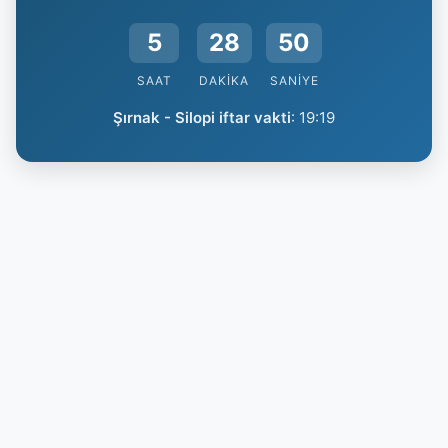
5
28
50
SAAT
DAKIKA
SANIYE
Şırnak - Silopi iftar vakti
:
19:19