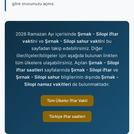
göre orucunuzu açınız.
2026 Ramazan Ayı içerisinde
Şırnak - Silopi iftar
vakti
ni ve
Şırnak - Silopi sahur vakti
ni bu
sayfadan takip edebilirsiniz. Diğer
iller/ilçeler/bölgeler için aşağıda bulunan linkten
tüm ülkelere ulaşabilirsiniz. Açılan
Şırnak - Silopi
iftar saatleri
sayfalarında
Şırnak - Silopi iftar
ve
Şırnak - Silopi sahur
bilgilerinin dışında
Şırnak -
Silopi namaz vakitleri
de bulunmaktadır.
Tüm Ülkeler İftar Vakti
Türkiye iftar saatleri