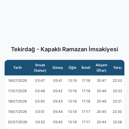
Tekirdağ - Kapaklı Ramazan İmsakiyesi
İmsak
Akşam
Tarih
Güneş
Öğle
İkindi
Yatsı
(Sahur)
(İftar)
16/07/2026
03:47
05:41
13:19
17:18
20:47
22:33
17/07/2026
03:48
05:42
13:19
17:18
20:46
22:32
18/07/2026
03:50
05:43
13:19
17:18
20:46
22:31
19/07/2026
03:51
05:44
13:19
17:17
20:45
22:30
20/07/2026
03:52
05:45
13:19
17:17
20:44
22:28