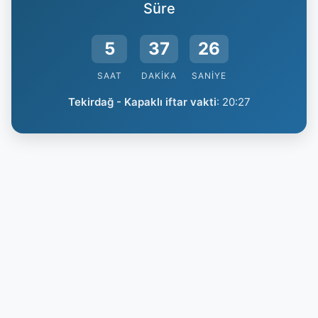
Süre
5
37
25
SAAT
DAKIKA
SANIYE
Tekirdağ - Kapaklı iftar vakti
:
20:27