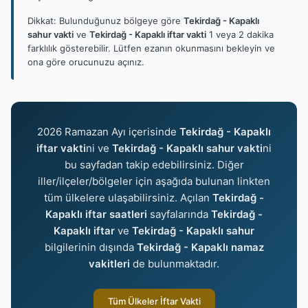
Dikkat: Bulunduğunuz bölgeye göre
Tekirdağ - Kapaklı
sahur vakti
ve
Tekirdağ - Kapaklı iftar vakti
1 veya 2 dakika
farklılık gösterebilir. Lütfen ezanın okunmasını bekleyin ve
ona göre orucunuzu açınız.
2026 Ramazan Ayı içerisinde
Tekirdağ - Kapaklı
iftar vakti
ni ve
Tekirdağ - Kapaklı sahur vakti
ni
bu sayfadan takip edebilirsiniz. Diğer
iller/ilçeler/bölgeler için aşağıda bulunan linkten
tüm ülkelere ulaşabilirsiniz. Açılan
Tekirdağ -
Kapaklı iftar saatleri
sayfalarında
Tekirdağ -
Kapaklı iftar
ve
Tekirdağ - Kapaklı sahur
bilgilerinin dışında
Tekirdağ - Kapaklı namaz
vakitleri
de bulunmaktadır.
Tüm Ülkeler İftar Vakti