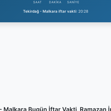
SAAT
DAKIKA
SANIYE
Tekirdağ - Malkara iftar vakti
:
20:28
- Malkara Bugün İftar Vakti, Ramazan 