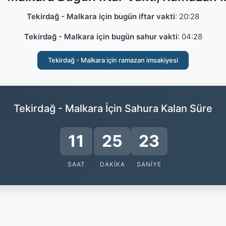
Tekirdağ - Malkara için bugün iftar vakti
:
20:28
Tekirdağ - Malkara için bugün sahur vakti
:
04:28
Tekirdağ - Malkara için ramazan imsakiyesi
Tekirdağ - Malkara İçin Sahura Kalan Süre
11
25
22
SAAT
DAKIKA
SANIYE