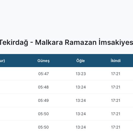
Tekirdağ - Malkara Ramazan İmsakiyes
ur)
Güneş
Öğle
İkindi
05:47
13:23
17:21
05:48
13:24
17:21
05:49
13:24
17:21
05:50
13:24
17:21
05:50
13:24
17:21