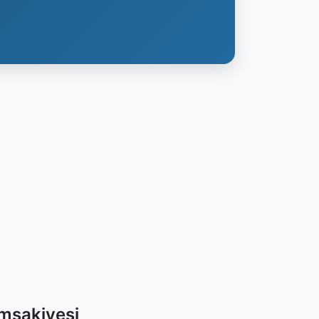
İmsakiyesi