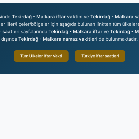
sinde
Tekirdağ - Malkara iftar vakti
ni ve
Tekirdağ - Malkara sa
ğer iller/ilçeler/bölgeler için aşağıda bulunan linkten tüm ülkelere
 saatleri
sayfalarında
Tekirdağ - Malkara iftar
ve
Tekirdağ - M
dışında
Tekirdağ - Malkara namaz vakitleri
de bulunmaktadır.
Tüm Ülkeler İftar Vakti
Türkiye iftar saatleri