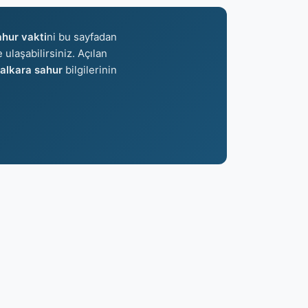
hur vakti
ni bu sayfadan
 ulaşabilirsiniz. Açılan
alkara sahur
bilgilerinin