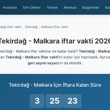
Anasayfa
Tüm Ülkeler
Türkiye
Almanya
Bulgaristan
Az
dağ iftar vakti
Tekirdağ - Malkara iftar vakti
Tekirdağ - Malkara iftar vakti 202
irdağ - Malkara iftar vaktine ne kadar kaldı?
Tekirdağ - Malka
ulan
Tekirdağ - Malkara iftar vakti
'ni sizler için hazırladık. Ayrı
geri sayım sayacı
'nı da ekledik.
Tekirdağ - Malkara İçin İftara Kalan Süre
3
25
22