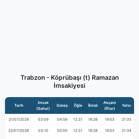
Trabzon - Köprübaşı (t) Ramazan
İmsakiyesi
İmsak
Akşam
Tarih
Güneş
Öğle
İkindi
Yatsı
(Sahur)
(İftar)
21/07/2026
03:09
04:59
12:31
16:28
19:53
21:35
22/07/2026
03:10
05:00
12:31
16:28
19:53
21:34