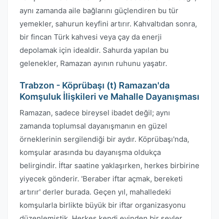
aynı zamanda aile bağlarını güçlendiren bu tür
yemekler, sahurun keyfini artırır. Kahvaltıdan sonra,
bir fincan Türk kahvesi veya çay da enerji
depolamak için idealdir. Sahurda yapılan bu
gelenekler, Ramazan ayının ruhunu yaşatır.
Trabzon - Köprübaşı (t) Ramazan'da
Komşuluk İlişkileri ve Mahalle Dayanışması
Ramazan, sadece bireysel ibadet değil; aynı
zamanda toplumsal dayanışmanın en güzel
örneklerinin sergilendiği bir aydır. Köprübaşı'nda,
komşular arasında bu dayanışma oldukça
belirgindir. İftar saatine yaklaşırken, herkes birbirine
yiyecek gönderir. 'Beraber iftar açmak, bereketi
artırır' derler burada. Geçen yıl, mahalledeki
komşularla birlikte büyük bir iftar organizasyonu
düzenlemiştik. Herkes kendi evinden bir şeyler