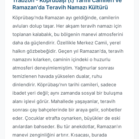
Trabzon - Köprübaşı (t) Tarihi Camileri ve
Ramazan'da Teravih Namazı Kültürü
Köprübaşı'nda Ramazan ayı geldiğinde, camilerin
avluları dolup taşar. Her akşam teravih namazı için
toplanan kalabalık, bu bölgenin manevi atmosferini
daha da güçlendirir. Özellikle Merkez Camii, yerel
halkın gözbebeğidir. Geçen yıl Ramazan'da, teravih
namazını kılarken, caminin içindeki o huzurlu
atmosferi deneyimlemiştim. Yağmurlar sonrası
temizlenen havada yükselen dualar, ruhu
dinlendirir. Köprübaşı'nın tarihi camileri, sadece
ibadet yeri değil; aynı zamanda sosyal bir buluşma
alanı işlevi görür. Mahallede yaşayanlar, teravih
sonrası çay bahçelerinde bir araya gelir, sohbetler
eder. Çocuklar etrafta oynarken, büyükler de eski
anılardan bahseder. Bu tür anekdotlar, Ramazan’ın
manevi zenginliğini artırır. Kısacası, burada