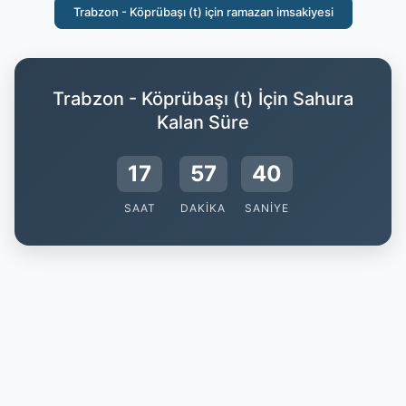
Trabzon - Köprübaşı (t) için ramazan imsakiyesi
Trabzon - Köprübaşı (t) İçin Sahura
Kalan Süre
17
57
39
SAAT
DAKIKA
SANIYE