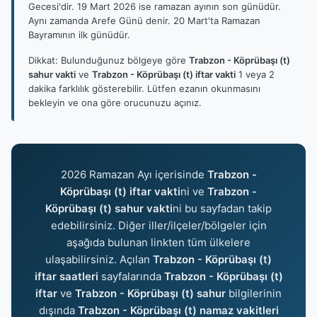
Gecesi'dir. 19 Mart 2026 ise ramazan ayının son günüdür.
Aynı zamanda Arefe Günü denir. 20 Mart'ta Ramazan
Bayramının ilk günüdür.
Dikkat: Bulunduğunuz bölgeye göre
Trabzon - Köprübaşı (t)
sahur vakti
ve
Trabzon - Köprübaşı (t) iftar vakti
1 veya 2
dakika farklılık gösterebilir. Lütfen ezanın okunmasını
bekleyin ve ona göre orucunuzu açınız.
2026 Ramazan Ayı içerisinde
Trabzon -
Köprübaşı (t) iftar vakti
ni ve
Trabzon -
Köprübaşı (t) sahur vakti
ni bu sayfadan takip
edebilirsiniz. Diğer iller/ilçeler/bölgeler için
aşağıda bulunan linkten tüm ülkelere
ulaşabilirsiniz. Açılan
Trabzon - Köprübaşı (t)
iftar saatleri
sayfalarında
Trabzon - Köprübaşı (t)
iftar
ve
Trabzon - Köprübaşı (t) sahur
bilgilerinin
dışında
Trabzon - Köprübaşı (t) namaz vakitleri