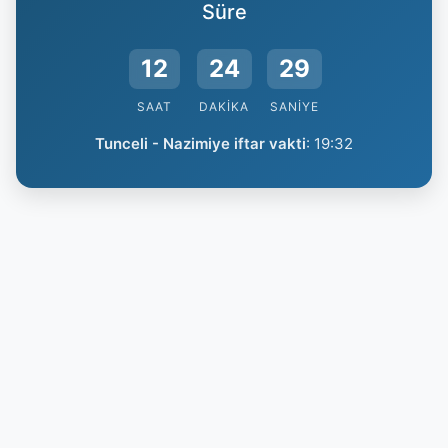
Süre
12
24
28
SAAT
DAKIKA
SANIYE
Tunceli - Nazimiye iftar vakti
:
19:32