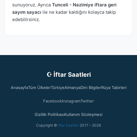
sunuyoruz. Ayrıca
Tunceli - Nazimiye iftara geri
sayım sayacı
ile ne kadar kaldığını kolayca takip
edebilirsiniz.
☪ İftar Saatleri
Anasayfa
Tüm Ülkeler
Türkiye
Almanya
Dini Bilgiler
Rüya Tabirleri
Facebook
Instagram
Twitter
Gizlilik Politikası
Kullanım Sözleşmesi
Copyright ©
İftar Saatleri
2017 – 2026