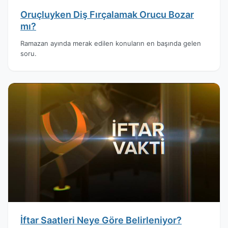
Oruçluyken Diş Fırçalamak Orucu Bozar
mı?
Ramazan ayında merak edilen konuların en başında gelen
soru.
İftar Saatleri Neye Göre Belirleniyor?