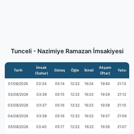
Tunceli - Nazimiye Ramazan İmsakiyesi
İmsak
Akşam
Tarih
Güneş
Öğle
İkindi
Yatsı
(Sahur)
(İftar)
01/08/2026
03:34
05:14
12:32
16:24
19:40
21:13
02/08/2026
03:36
05:15
12:32
16:23
19:39
21:12
03/08/2026
03:37
05:16
12:32
16:23
19:38
21:10
04/08/2026
03:38
05:16
12:32
16:23
19:37
21:09
05/08/2026
03:40
05:17
12:32
16:22
19:36
21:07