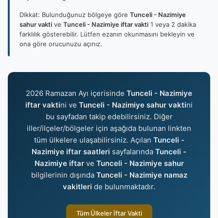
Dikkat: Bulunduğunuz bölgeye göre
Tunceli - Nazimiye
sahur vakti
ve
Tunceli - Nazimiye iftar vakti
1 veya 2 dakika
farklılık gösterebilir. Lütfen ezanın okunmasını bekleyin ve
ona göre orucunuzu açınız.
2026 Ramazan Ayı içerisinde
Tunceli - Nazimiye
iftar vakti
ni ve
Tunceli - Nazimiye sahur vakti
ni
bu sayfadan takip edebilirsiniz. Diğer
iller/ilçeler/bölgeler için aşağıda bulunan linkten
tüm ülkelere ulaşabilirsiniz. Açılan
Tunceli -
Nazimiye iftar saatleri
sayfalarında
Tunceli -
Nazimiye iftar
ve
Tunceli - Nazimiye sahur
bilgilerinin dışında
Tunceli - Nazimiye namaz
vakitleri
de bulunmaktadır.
Tüm Ülkeler İftar Vakti