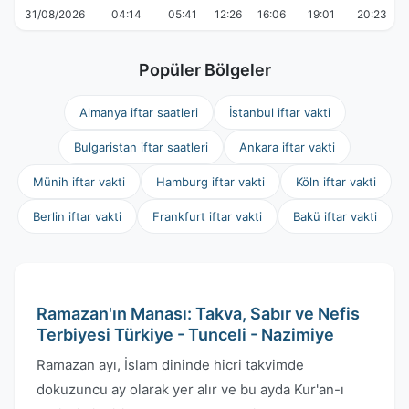
31/08/2026
04:14
05:41
12:26
16:06
19:01
20:23
Popüler Bölgeler
Almanya iftar saatleri
İstanbul iftar vakti
Bulgaristan iftar saatleri
Ankara iftar vakti
Münih iftar vakti
Hamburg iftar vakti
Köln iftar vakti
Berlin iftar vakti
Frankfurt iftar vakti
Bakü iftar vakti
Ramazan'ın Manası: Takva, Sabır ve Nefis
Terbiyesi Türkiye - Tunceli - Nazimiye
Ramazan ayı, İslam dininde hicri takvimde
dokuzuncu ay olarak yer alır ve bu ayda Kur'an-ı