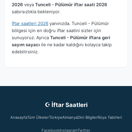
2026
veya
Tunceli - Pülümür iftar saati 2026
sabırsızlıkla bekleniyor.
İftar saatleri 2026
yanınızda. Tunceli - Pülümür
bölgesi için en doğru iftar saatini sizler için
sunuyoruz. Ayrıca
Tunceli - Pülümür iftara geri
sayım sayacı
ile ne kadar kaldığını kolayca takip
edebilirsiniz.
☪ İftar Saatleri
Anasayfa
Tüm Ülkeler
Türkiye
Almanya
Dini Bilgiler
Rüya Tabirleri
Facebook
Instagram
Twitter