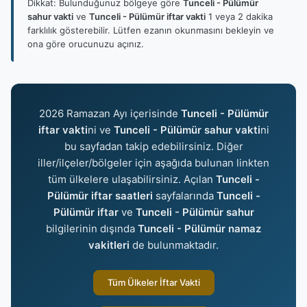
Dikkat: Bulunduğunuz bölgeye göre
Tunceli - Pülümür
sahur vakti
ve
Tunceli - Pülümür iftar vakti
1 veya 2 dakika
farklılık gösterebilir. Lütfen ezanın okunmasını bekleyin ve
ona göre orucunuzu açınız.
2026 Ramazan Ayı içerisinde
Tunceli - Pülümür
iftar vakti
ni ve
Tunceli - Pülümür sahur vakti
ni
bu sayfadan takip edebilirsiniz. Diğer
iller/ilçeler/bölgeler için aşağıda bulunan linkten
tüm ülkelere ulaşabilirsiniz. Açılan
Tunceli -
Pülümür iftar saatleri
sayfalarında
Tunceli -
Pülümür iftar
ve
Tunceli - Pülümür sahur
bilgilerinin dışında
Tunceli - Pülümür namaz
vakitleri
de bulunmaktadır.
Tüm Ülkeler İftar Vakti