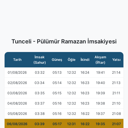
Tunceli - Pülümür Ramazan İmsakiyesi
İmsak
Akşam
Tarih
Güneş
Öğle
İkindi
Yatsı
(Sahur)
(İftar)
01/08/2026
03:32
05:13
12:32
16:24
19:41
21:14
02/08/2026
03:34
05:14
12:32
16:23
19:40
21:13
03/08/2026
03:35
05:15
12:32
16:23
19:39
21:11
04/08/2026
03:37
05:16
12:32
16:23
19:38
21:10
05/08/2026
03:38
05:16
12:32
16:22
19:37
21:08
06/08/2026
03:39
05:17
12:31
16:22
19:35
21:07