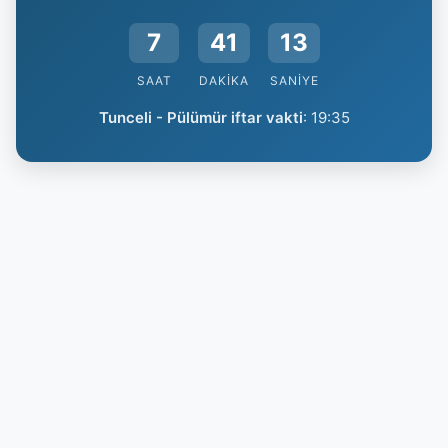
7
41
12
SAAT
DAKIKA
SANIYE
Tunceli - Pülümür iftar vakti
:
19:35