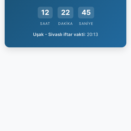
12
22
44
SAAT
DAKIKA
SANIYE
Uşak - Sivaslı iftar vakti
:
20:13