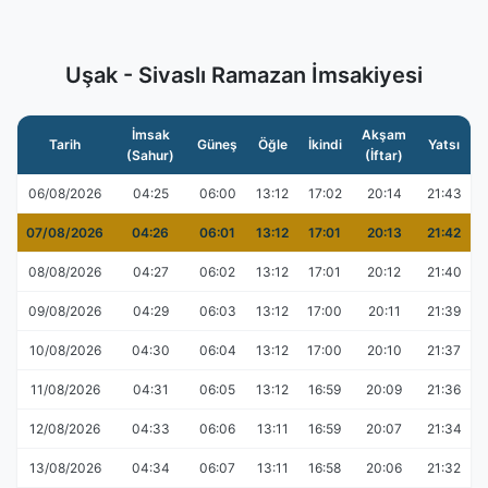
Uşak - Sivaslı Ramazan İmsakiyesi
İmsak
Akşam
Tarih
Güneş
Öğle
İkindi
Yatsı
(Sahur)
(İftar)
06/08/2026
04:25
06:00
13:12
17:02
20:14
21:43
07/08/2026
04:26
06:01
13:12
17:01
20:13
21:42
08/08/2026
04:27
06:02
13:12
17:01
20:12
21:40
09/08/2026
04:29
06:03
13:12
17:00
20:11
21:39
10/08/2026
04:30
06:04
13:12
17:00
20:10
21:37
11/08/2026
04:31
06:05
13:12
16:59
20:09
21:36
12/08/2026
04:33
06:06
13:11
16:59
20:07
21:34
13/08/2026
04:34
06:07
13:11
16:58
20:06
21:32