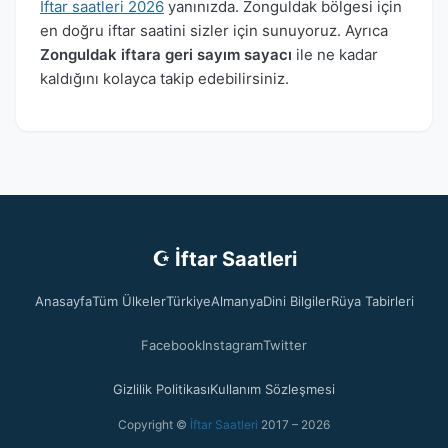
İftar saatleri 2026
yanınızda. Zonguldak bölgesi için
en doğru iftar saatini sizler için sunuyoruz. Ayrıca
Zonguldak iftara geri sayım sayacı
ile ne kadar
kaldığını kolayca takip edebilirsiniz.
☪ İftar Saatleri
Anasayfa
Tüm Ülkeler
Türkiye
Almanya
Dini Bilgiler
Rüya Tabirleri
Facebook
Instagram
Twitter
Gizlilik Politikası
Kullanım Sözleşmesi
Copyright ©
İftar Saatleri
2017 – 2026