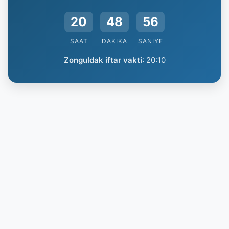
20
48
55
SAAT
DAKIKA
SANIYE
Zonguldak iftar vakti
:
20:10