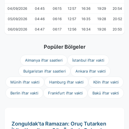
04/09/2026
04:45
06:15
12:57
16:36
19:29
20:54
05/09/2026
04:46
06:16
12:57
16:35
19:28
20:52
06/09/2026
04:47
06:17
12:56
16:34
19:26
20:50
Popüler Bölgeler
Almanya iftar saatleri
İstanbul iftar vakti
Bulgaristan iftar saatleri
Ankara iftar vakti
Münih iftar vakti
Hamburg iftar vakti
Köln iftar vakti
Berlin iftar vakti
Frankfurt iftar vakti
Bakü iftar vakti
Zonguldak'ta Ramazan: Oruç Tutarken