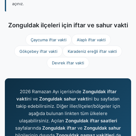
açınız.
Zonguldak ilçeleri için iftar ve sahur vakti
Çaycuma iftar vakti
Alaplı iftar vakti
Gökçebey iftar vakti
Karadeniz ereğli iftar vakti
Devrek iftar vakti
2026 Ramazan Ayı içerisinde
Zonguldak iftar
vakti
ni ve
Zonguldak sahur vakti
ni bu sayfadan
takip edebilirsiniz. Diğer iller/ilçeler/bölgeler için
aşağıda bulunan linkten tüm ülkelere
ulaşabilirsiniz. Açılan
Zonguldak iftar saatleri
sayfalarında
Zonguldak iftar
ve
Zonguldak sahur
bilgilerinin dışında
Zonguldak namaz vakitleri
de