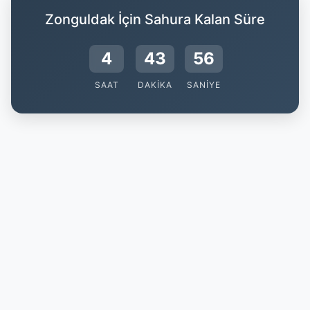
Zonguldak İçin Sahura Kalan Süre
4
43
55
SAAT
DAKIKA
SANIYE