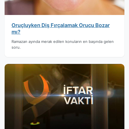
Oruçluyken Diş Fırçalamak Orucu Bozar
mı?
Ramazan ayında merak edilen konuların en başında gelen
soru.