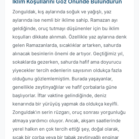
İklim Koşullarını Göz Önünde Bulundurun
Zonguldak, kış aylarında soğuk ve yağışlı, yaz
aylarında ise nemli bir iklime sahip. Ramazan ayı
geldiğinde, oruç tutmayı düşünenler için bu iklim
koşulları dikkate alınmalı. Özellikle yaz aylarına denk
gelen Ramazanlarda, sıcaklıklar artarken, sahurda
alınacak besinlerin önemi de artıyor. Geçtiğimiz yıl,
sokaklarda gezerken, sahurda hafif ama doyurucu
yiyecekler tercih edenlerin sayısının oldukça fazla
olduğunu gözlemlemiştim. Burada yaşayanlar,
genellikle zeytinyağlılar ve hafif çorbalarla güne
başlıyorlar. İftar vaktine gelindiğinde, deniz
kenarında bir yürüyüş yapmak da oldukça keyifli.
Zonguldak’ın serin rüzgarı, oruç sonrası yorgunluğu
atmaya yardımcı oluyor. Ancak, akşam saatlerinde
yerel halkın en çok tercih ettiği şey, doğal olarak,
sıcak bir çorba veya bir tabak zeytinyağlı enginar