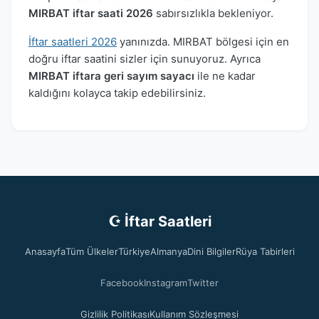
MIRBAT iftar saati 2026
sabırsızlıkla bekleniyor.
İftar saatleri 2026
yanınızda. MIRBAT bölgesi için en
doğru iftar saatini sizler için sunuyoruz. Ayrıca
MIRBAT iftara geri sayım sayacı
ile ne kadar
kaldığını kolayca takip edebilirsiniz.
☪ İftar Saatleri
Anasayfa
Tüm Ülkeler
Türkiye
Almanya
Dini Bilgiler
Rüya Tabirleri
Facebook
Instagram
Twitter
Gizlilik Politikası
Kullanım Sözleşmesi