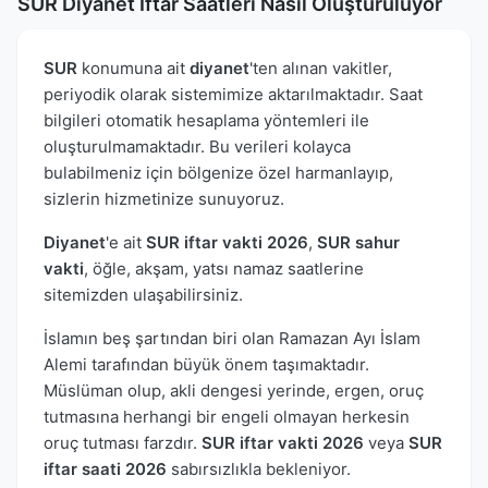
SUR Diyanet İftar Saatleri Nasıl Oluşturuluyor
SUR
konumuna ait
diyanet
'ten alınan vakitler,
periyodik olarak sistemimize aktarılmaktadır. Saat
bilgileri otomatik hesaplama yöntemleri ile
oluşturulmamaktadır. Bu verileri kolayca
bulabilmeniz için bölgenize özel harmanlayıp,
sizlerin hizmetinize sunuyoruz.
Diyanet
'e ait
SUR iftar vakti 2026
,
SUR sahur
vakti
, öğle, akşam, yatsı namaz saatlerine
sitemizden ulaşabilirsiniz.
İslamın beş şartından biri olan Ramazan Ayı İslam
Alemi tarafından büyük önem taşımaktadır.
Müslüman olup, akli dengesi yerinde, ergen, oruç
tutmasına herhangi bir engeli olmayan herkesin
oruç tutması farzdır.
SUR iftar vakti 2026
veya
SUR
iftar saati 2026
sabırsızlıkla bekleniyor.