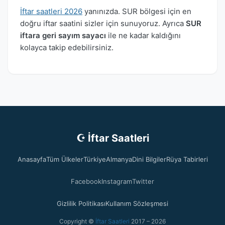
İftar saatleri 2026
yanınızda. SUR bölgesi için en
doğru iftar saatini sizler için sunuyoruz. Ayrıca
SUR
iftara geri sayım sayacı
ile ne kadar kaldığını
kolayca takip edebilirsiniz.
☪ İftar Saatleri
Anasayfa
Tüm Ülkeler
Türkiye
Almanya
Dini Bilgiler
Rüya Tabirleri
Facebook
Instagram
Twitter
Gizlilik Politikası
Kullanım Sözleşmesi
Copyright ©
İftar Saatleri
2017 – 2026