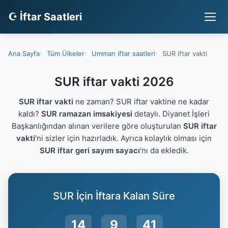
☪ İftar Saatleri
Ana Sayfa
Tüm Ülkeler
Umman iftar saatleri
SUR iftar vakti
SUR iftar vakti 2026
SUR iftar vakti
ne zaman? SUR iftar vaktine ne kadar
kaldı?
SUR ramazan imsakiyesi
detaylı. Diyanet İşleri
Başkanlığından alınan verilere göre oluşturulan
SUR iftar
vakti
'ni sizler için hazırladık. Ayrıca kolaylık olması için
SUR iftar geri sayım sayacı
'nı da ekledik.
SUR İçin İftara Kalan Süre
14
9
41