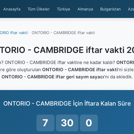
Anasayfa
Tüm Ülkeler
Türkiye
Almanya
Bulgaristan
Az
RIO iftar vakti
ONTORIO - CAMBRIDGE iftar vakti
ORIO - CAMBRIDGE iftar vakti 
? ONTORIO - CAMBRIDGE iftar vaktine ne kadar kaldı?
ONTORI
lere göre oluşturulan
ONTORIO - CAMBRIDGE iftar vakti
'ni sizl
ONTORIO - CAMBRIDGE iftar geri sayım sayacı
'nı da ekledik.
ONTORIO - CAMBRIDGE İçin İftara Kalan Süre
7
29
59