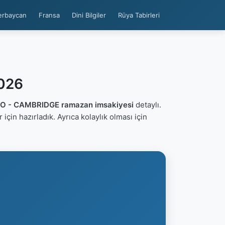
erbaycan
Fransa
Dini Bilgiler
Rüya Tabirleri
2026
O - CAMBRIDGE ramazan imsakiyesi
detaylı.
er için hazırladık. Ayrıca kolaylık olması için