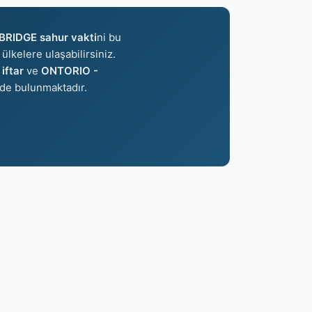
RIDGE sahur vakti
ni bu
ülkelere ulaşabilirsiniz.
iftar
ve
ONTORIO -
de bulunmaktadır.