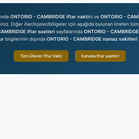
sinde
ONTORIO - CAMBRIDGE iftar vakti
ni ve
ONTORIO - CAMB
iniz. Diğer iller/ilçeler/bölgeler için aşağıda bulunan linkten tüm 
AMBRIDGE iftar saatleri
sayfalarında
ONTORIO - CAMBRIDGE 
ur
bilgilerinin dışında
ONTORIO - CAMBRIDGE namaz vakitleri
Tüm Ülkeler İftar Vakti
Kanada iftar saatleri