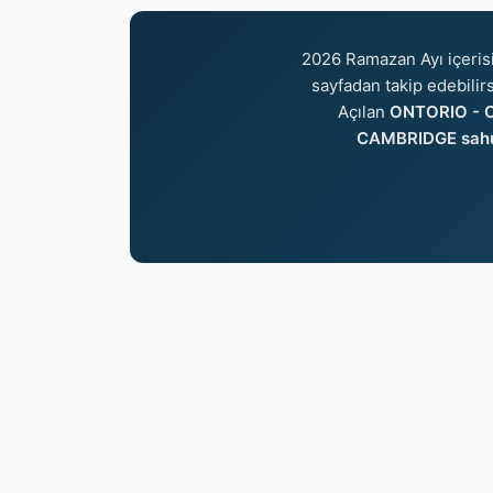
2026 Ramazan Ayı içeri
sayfadan takip edebilirs
Açılan
ONTORIO - C
CAMBRIDGE sah