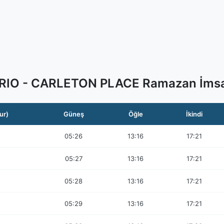
IO - CARLETON PLACE Ramazan İmsa
ur)
Güneş
Öğle
İkindi
05:26
13:16
17:21
05:27
13:16
17:21
05:28
13:16
17:21
05:29
13:16
17:21