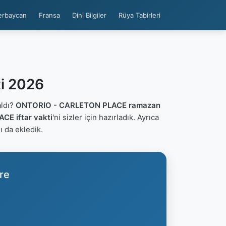
erbaycan
Fransa
Dini Bilgiler
Rüya Tabirleri
i 2026
ldı?
ONTORIO - CARLETON PLACE ramazan
E iftar vakti
'ni sizler için hazırladık. Ayrıca
nı da ekledik.
re