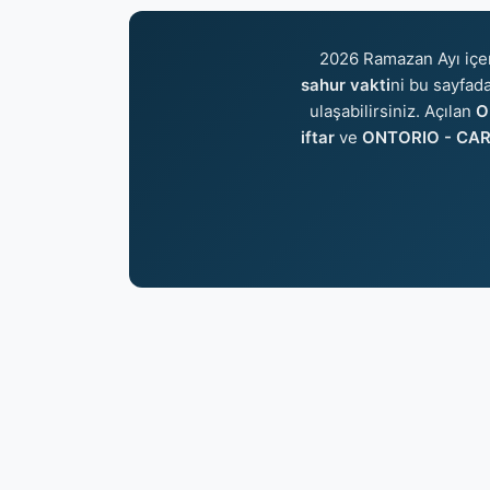
2026 Ramazan Ayı içe
sahur vakti
ni bu sayfada
ulaşabilirsiniz. Açılan
O
iftar
ve
ONTORIO - CAR