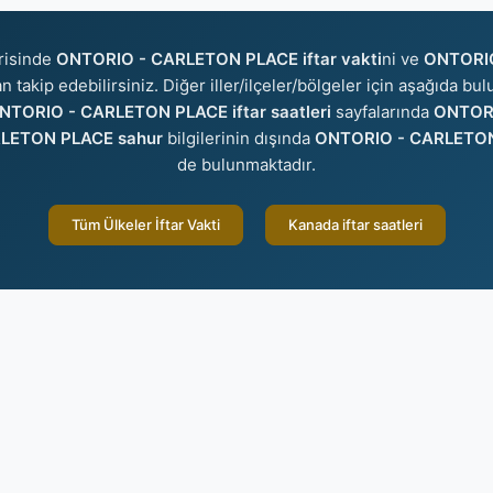
risinde
ONTORIO - CARLETON PLACE iftar vakti
ni ve
ONTORI
n takip edebilirsiniz. Diğer iller/ilçeler/bölgeler için aşağıda bu
NTORIO - CARLETON PLACE iftar saatleri
sayfalarında
ONTOR
LETON PLACE sahur
bilgilerinin dışında
ONTORIO - CARLETON 
de bulunmaktadır.
Tüm Ülkeler İftar Vakti
Kanada iftar saatleri