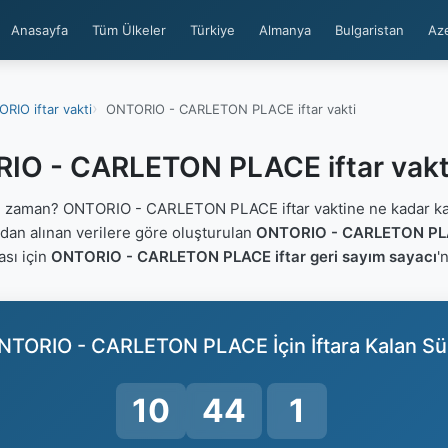
Anasayfa
Tüm Ülkeler
Türkiye
Almanya
Bulgaristan
Az
RIO iftar vakti
ONTORIO - CARLETON PLACE iftar vakti
IO - CARLETON PLACE iftar vakt
 zaman? ONTORIO - CARLETON PLACE iftar vaktine ne kadar ka
ndan alınan verilere göre oluşturulan
ONTORIO - CARLETON PLAC
ası için
ONTORIO - CARLETON PLACE iftar geri sayım sayacı
'
NTORIO - CARLETON PLACE İçin İftara Kalan Sü
10
44
0