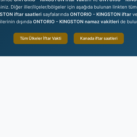
iniz. Diğer iller/ilçeler/bölgeler için aşağıda bulunan linkten tüm 
TON iftar saatleri
sayfalarında
ONTORIO - KINGSTON iftar
v
ilerinin dışında
ONTORIO - KINGSTON namaz vakitleri
de bulu
Tüm Ülkeler İftar Vakti
Kanada iftar saatleri