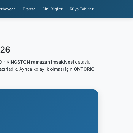
erbaycan
Fransa
Dini Bilgiler
Rüya Tabirleri
026
 - KINGSTON ramazan imsakiyesi
detaylı.
hazırladık. Ayrıca kolaylık olması için
ONTORIO -