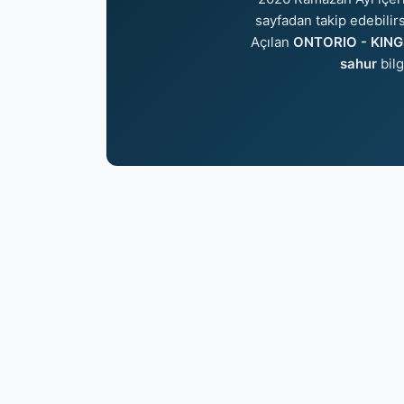
sayfadan takip edebilirs
Açılan
ONTORIO - KINGS
sahur
bilg