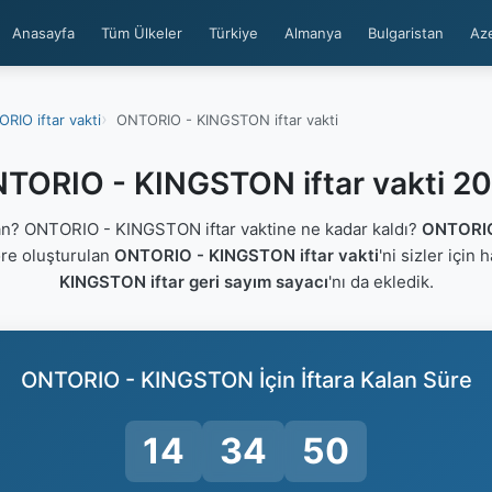
Anasayfa
Tüm Ülkeler
Türkiye
Almanya
Bulgaristan
Az
RIO iftar vakti
ONTORIO - KINGSTON iftar vakti
TORIO - KINGSTON iftar vakti 2
? ONTORIO - KINGSTON iftar vaktine ne kadar kaldı?
ONTORIO
öre oluşturulan
ONTORIO - KINGSTON iftar vakti
'ni sizler için 
KINGSTON iftar geri sayım sayacı
'nı da ekledik.
ONTORIO - KINGSTON İçin İftara Kalan Süre
14
34
49