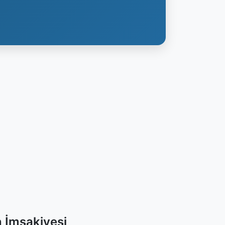
 İmsakiyesi