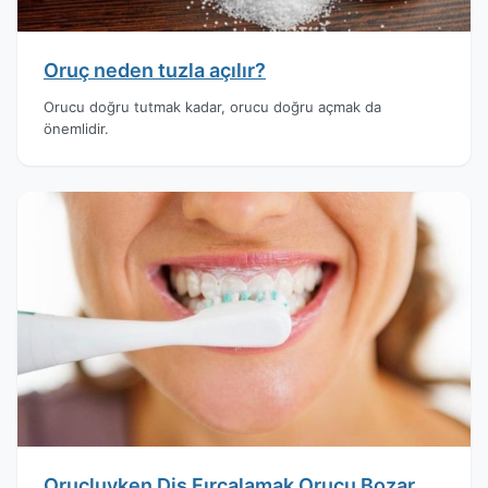
Oruç neden tuzla açılır?
Orucu doğru tutmak kadar, orucu doğru açmak da
önemlidir.
Oruçluyken Diş Fırçalamak Orucu Bozar