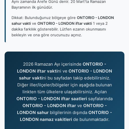
Aynı zamanda Arefe Günü denir. 20 Mart'ta Ramazan
Bayramının ilk günüdür.
Dikkat: Bulunduğunuz bölgeye göre
ONTORIO - LONDON
sahur vakti
ve
ONTORIO - LONDON iftar vakti
1 veya 2
dakika farklılık gösterebilir. Lütfen ezanın okunmasını
bekleyin ve ona göre orucunuzu açınız.
2026 Ramazan Ayı içerisinde
ONTORIO -
LONDON iftar vakti
ni ve
ONTORIO - LONDON
sahur vakti
ni bu sayfadan takip edebilirsiniz.
Diğer iller/ilçeler/bölgeler için aşağıda bulunan
linkten tüm ülkelere ulaşabilirsiniz. Açılan
ONTORIO - LONDON iftar saatleri
sayfalarında
ONTORIO - LONDON iftar
ve
ONTORIO -
LONDON sahur
bilgilerinin dışında
ONTORIO -
LONDON namaz vakitleri
de bulunmaktadır.