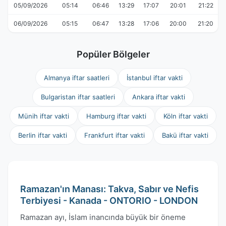
05/09/2026
05:14
06:46
13:29
17:07
20:01
21:22
06/09/2026
05:15
06:47
13:28
17:06
20:00
21:20
Popüler Bölgeler
Almanya iftar saatleri
İstanbul iftar vakti
Bulgaristan iftar saatleri
Ankara iftar vakti
Münih iftar vakti
Hamburg iftar vakti
Köln iftar vakti
Berlin iftar vakti
Frankfurt iftar vakti
Bakü iftar vakti
Ramazan'ın Manası: Takva, Sabır ve Nefis
Terbiyesi - Kanada - ONTORIO - LONDON
Ramazan ayı, İslam inancında büyük bir öneme