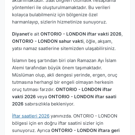
aktarılmaktadır. Saat bilgileri otomatik hesaplama
yöntemleri ile oluşturulmamaktadır. Bu verileri
kolayca bulabilmeniz için bölgenize özel
harmanlayıp, sizlerin hizmetinize sunuyoruz.
Diyanet
'e ait
ONTORIO - LONDON iftar vakti 2026
,
ONTORIO - LONDON sahur vakti
, öğle, akşam,
yatsı namaz saatlerine sitemizden ulaşabilirsiniz.
İslamın beş şartından biri olan Ramazan Ayı İslam
Alemi tarafından büyük önem taşımaktadır.
Müslüman olup, akli dengesi yerinde, ergen, oruç
tutmasına herhangi bir engeli olmayan herkesin
oruç tutması farzdır.
ONTORIO - LONDON iftar
vakti 2026
veya
ONTORIO - LONDON iftar saati
2026
sabırsızlıkla bekleniyor.
İftar saatleri 2026
yanınızda. ONTORIO - LONDON
bölgesi için en doğru iftar saatini sizler için
sunuyoruz. Ayrıca
ONTORIO - LONDON iftara geri