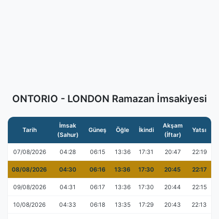
ONTORIO - LONDON Ramazan İmsakiyesi
İmsak
Akşam
Tarih
Güneş
Öğle
İkindi
Yatsı
(Sahur)
(İftar)
07/08/2026
04:28
06:15
13:36
17:31
20:47
22:19
08/08/2026
04:30
06:16
13:36
17:30
20:45
22:17
09/08/2026
04:31
06:17
13:36
17:30
20:44
22:15
10/08/2026
04:33
06:18
13:35
17:29
20:43
22:13