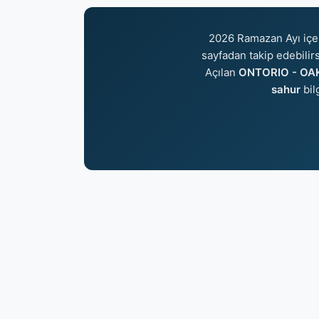
2026 Ramazan Ayı içe
sayfadan takip edebilirs
Açılan
ONTORIO - OAKV
sahur
bil