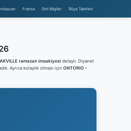
erbaycan
Fransa
Dini Bilgiler
Rüya Tabirleri
026
AKVILLE ramazan imsakiyesi
detaylı. Diyanet
ladık. Ayrıca kolaylık olması için
ONTORIO -