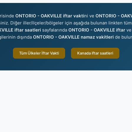
risinde
ONTORIO - OAKVILLE iftar vakti
ni ve
ONTORIO - OAKVI
iniz. Diğer iller/ilçeler/bölgeler için aşağıda bulunan linkten tüm 
ILLE iftar saatleri
sayfalarında
ONTORIO - OAKVILLE iftar
v
gilerinin dışında
ONTORIO - OAKVILLE namaz vakitleri
de bulun
Tüm Ülkeler İftar Vakti
Kanada iftar saatleri