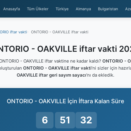
Anasayfa
Tüm Ülkeler
Türkiye
Almanya
Bulgaristan
Az
RIO iftar vakti
ONTORIO - OAKVILLE iftar vakti
TORIO - OAKVILLE iftar vakti 2
NTORIO - OAKVILLE iftar vaktine ne kadar kaldı?
ONTORIO - O
 oluşturulan
ONTORIO - OAKVILLE iftar vakti
'ni sizler için hazır
OAKVILLE iftar geri sayım sayacı
'nı da ekledik.
ONTORIO - OAKVILLE İçin İftara Kalan Süre
6
51
31