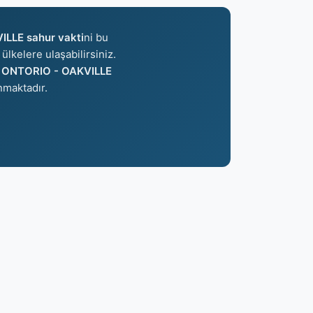
LLE sahur vakti
ni bu
ülkelere ulaşabilirsiniz.
e
ONTORIO - OAKVILLE
maktadır.