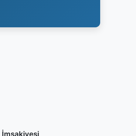
 İmsakiyesi