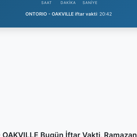
SAAT
DAKIKA
SANIYE
ONTORIO - OAKVILLE iftar vakti
:
20:42
OAKVILLE Bugün İftar Vakti, Ramazan