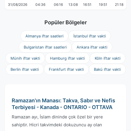
31/08/2026
04:36
06:16
13:08
16:51
19:51
21:18
Popüler Bölgeler
Almanya iftar saatleri
İstanbul iftar vakti
Bulgaristan iftar saatleri
Ankara iftar vakti
Münih iftar vakti
Hamburg iftar vakti
Köln iftar vakti
Berlin iftar vakti
Frankfurt iftar vakti
Bakü iftar vakti
Ramazan'ın Manası: Takva, Sabır ve Nefis
Terbiyesi - Kanada - ONTARIO - OTTAVA
Ramazan ayı, İslam dininde çok özel bir yere
sahiptir. Hicri takvimdeki dokuzuncu ay olan