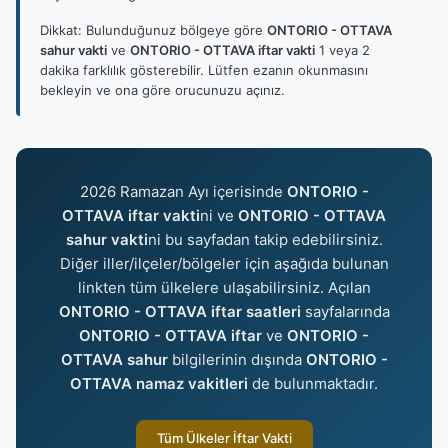
Dikkat: Bulunduğunuz bölgeye göre
ONTORIO - OTTAVA
sahur vakti
ve
ONTORIO - OTTAVA iftar vakti
1 veya 2
dakika farklılık gösterebilir. Lütfen ezanın okunmasını
bekleyin ve ona göre orucunuzu açınız.
2026 Ramazan Ayı içerisinde
ONTORIO -
OTTAVA iftar vakti
ni ve
ONTORIO - OTTAVA
sahur vakti
ni bu sayfadan takip edebilirsiniz.
Diğer iller/ilçeler/bölgeler için aşağıda bulunan
linkten tüm ülkelere ulaşabilirsiniz. Açılan
ONTORIO - OTTAVA iftar saatleri
sayfalarında
ONTORIO - OTTAVA iftar
ve
ONTORIO -
OTTAVA sahur
bilgilerinin dışında
ONTORIO -
OTTAVA namaz vakitleri
de bulunmaktadır.
Tüm Ülkeler İftar Vakti