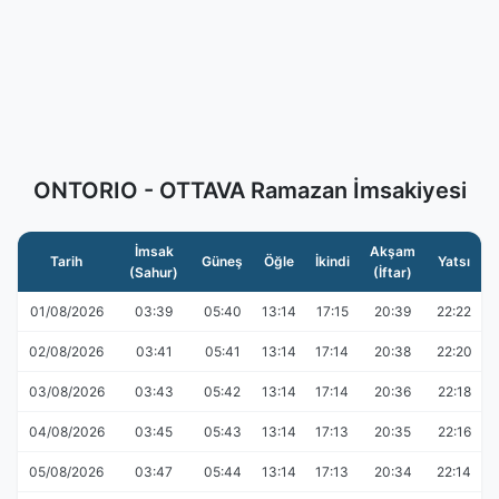
ONTORIO - OTTAVA Ramazan İmsakiyesi
İmsak
Akşam
Tarih
Güneş
Öğle
İkindi
Yatsı
(Sahur)
(İftar)
01/08/2026
03:39
05:40
13:14
17:15
20:39
22:22
02/08/2026
03:41
05:41
13:14
17:14
20:38
22:20
03/08/2026
03:43
05:42
13:14
17:14
20:36
22:18
04/08/2026
03:45
05:43
13:14
17:13
20:35
22:16
05/08/2026
03:47
05:44
13:14
17:13
20:34
22:14