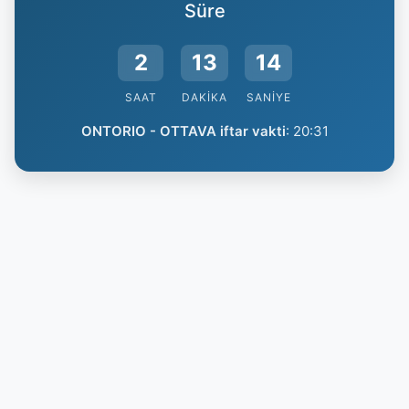
Süre
2
13
13
SAAT
DAKIKA
SANIYE
ONTORIO - OTTAVA iftar vakti
:
20:31