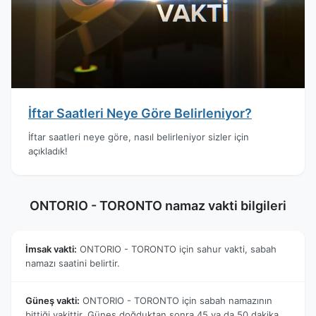
İftar Saatleri Neye Göre Belirleniyor?
İftar saatleri neye göre, nasıl belirleniyor sizler için
açıkladık!
ONTORIO - TORONTO namaz vakti bilgileri
İmsak vakti:
ONTORIO - TORONTO için sahur vakti, sabah
namazı saatini belirtir.
Güneş vakti:
ONTORIO - TORONTO için sabah namazının
bittiği vakittir. Güneş doğduktan sonra 45 ya da 50 dakika