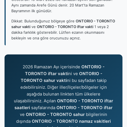
Aynı zamanda Arefe Günü denir. 20 Mart'ta Ramazan
Bayramının ilk günüdür.
Dikkat: Bulunduğunuz bölgeye göre
ONTORIO - TORONTO
sahur vakti
ve
ONTORIO - TORONTO iftar vakti
1 veya 2
dakika farklılık gösterebilir. Lütfen ezanın okunmasını
bekleyin ve ona göre orucunuzu açınız.
2026 Ramazan Ayı içerisinde
ONTORIO -
TORONTO iftar vakti
ni ve
ONTORIO -
TORONTO sahur vakti
ni bu sayfadan takip
edebilirsiniz. Diğer iller/ilçeler/bölgeler için
aşağıda bulunan linkten tüm ülkelere
ulaşabilirsiniz. Açılan
ONTORIO - TORONTO iftar
saatleri
sayfalarında
ONTORIO - TORONTO iftar
ve
ONTORIO - TORONTO sahur
bilgilerinin
dışında
ONTORIO - TORONTO namaz vakitleri