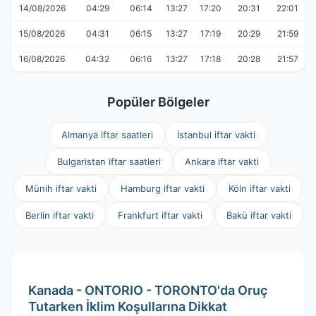
14/08/2026
04:29
06:14
13:27
17:20
20:31
22:01
15/08/2026
04:31
06:15
13:27
17:19
20:29
21:59
16/08/2026
04:32
06:16
13:27
17:18
20:28
21:57
Popüler Bölgeler
Almanya iftar saatleri
İstanbul iftar vakti
Bulgaristan iftar saatleri
Ankara iftar vakti
Münih iftar vakti
Hamburg iftar vakti
Köln iftar vakti
Berlin iftar vakti
Frankfurt iftar vakti
Bakü iftar vakti
Kanada - ONTORIO - TORONTO'da Oruç
Tutarken İklim Koşullarına Dikkat