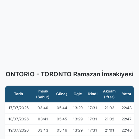
ONTORIO - TORONTO Ramazan İmsakiyesi
İmsak
Akşam
Tarih
Güneş
Öğle
İkindi
Yatsı
(Sahur)
(İftar)
17/07/2026
03:40
05:44
13:29
17:31
21:03
22:48
18/07/2026
03:41
05:45
13:29
17:31
21:02
22:47
19/07/2026
03:43
05:46
13:29
17:31
21:01
22:46