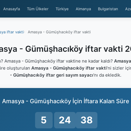
Anasayfa
Tüm Ülkeler
Türkiye
Almanya
Bulgaristan
Az
ya iftar vakti
Amasya - Gümüşhacıköy iftar vakti
sya - Gümüşhacıköy iftar vakti 
 Amasya - Gümüşhacıköy iftar vaktine ne kadar kaldı?
Amasya 
göre oluşturulan
Amasya - Gümüşhacıköy iftar vakti
'ni sizler iç
- Gümüşhacıköy iftar geri sayım sayacı
'nı da ekledik.
Amasya - Gümüşhacıköy İçin İftara Kalan Süre
5
24
38