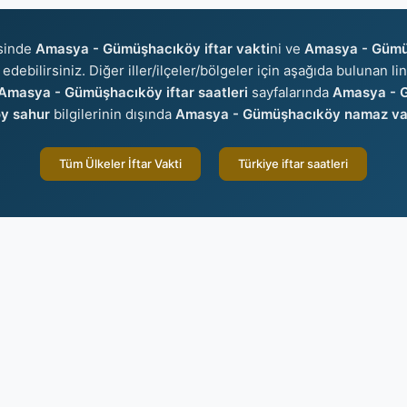
isinde
Amasya - Gümüşhacıköy iftar vakti
ni ve
Amasya - Gümü
edebilirsiniz. Diğer iller/ilçeler/bölgeler için aşağıda bulunan l
Amasya - Gümüşhacıköy iftar saatleri
sayfalarında
Amasya - G
y sahur
bilgilerinin dışında
Amasya - Gümüşhacıköy namaz vak
Tüm Ülkeler İftar Vakti
Türkiye iftar saatleri