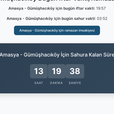
Amasya - Gümüşhacıköy için bugün iftar vakti
:
19:57
Amasya - Gümüşhacıköy için bugün sahur vakti
:
03:52
Amasya - Gümüşhacıköy için ramazan imsakiyesi
Amasya - Gümüşhacıköy İçin Sahura Kalan Sür
13
19
38
SAAT
DAKIKA
SANIYE