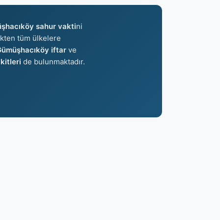
şhacıköy sahur vakti
ni
inkten tüm ülkelere
ümüşhacıköy iftar
ve
itleri
de bulunmaktadır.