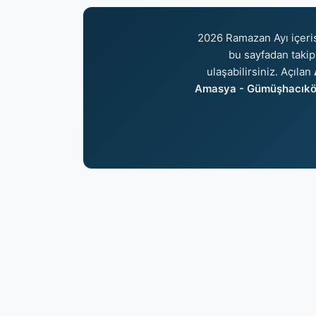
2026 Ramazan Ayı içer
bu sayfadan takip 
ulaşabilirsiniz. Açılan
Amasya - Gümüşhacıkö