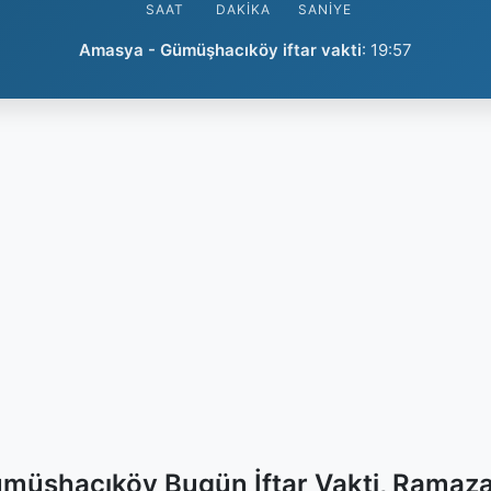
SAAT
DAKIKA
SANIYE
Amasya - Gümüşhacıköy iftar vakti
:
19:57
müşhacıköy Bugün İftar Vakti, Ramaza