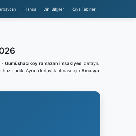
erbaycan
Fransa
Dini Bilgiler
Rüya Tabirleri
2026
- Gümüşhacıköy ramazan imsakiyesi
detaylı.
in hazırladık. Ayrıca kolaylık olması için
Amasya