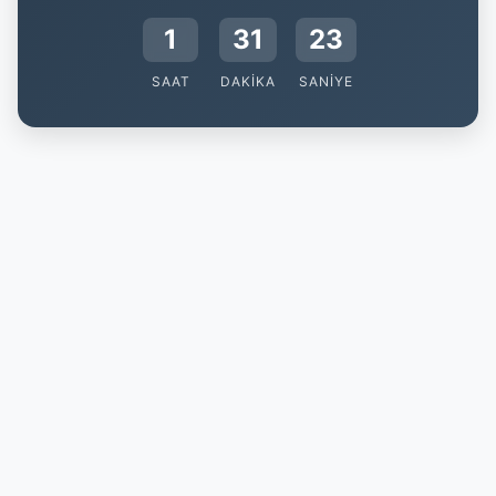
1
31
22
SAAT
DAKIKA
SANIYE