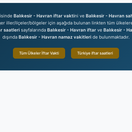
isinde
Balıkesir - Havran iftar vakti
ni ve
Balıkesir - Havran sa
ğer iller/ilçeler/bölgeler için aşağıda bulunan linkten tüm ülkelere
r saatleri
sayfalarında
Balıkesir - Havran iftar
ve
Balıkesir - H
dışında
Balıkesir - Havran namaz vakitleri
de bulunmaktadır.
Tüm Ülkeler İftar Vakti
Türkiye iftar saatleri