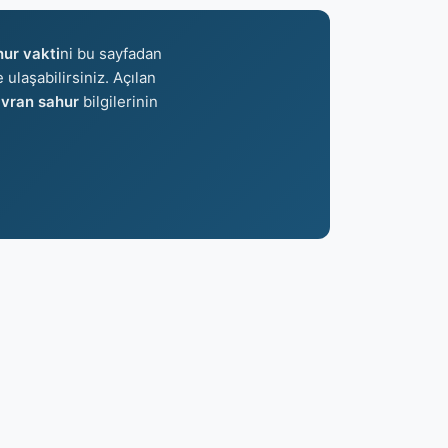
hur vakti
ni bu sayfadan
 ulaşabilirsiniz. Açılan
avran sahur
bilgilerinin