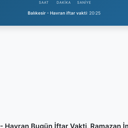
SAAT
DAKIKA
SANIYE
Balıkesir - Havran iftar vakti
:
20:25
r - Havran Bugün İftar Vakti, Ramazan İ