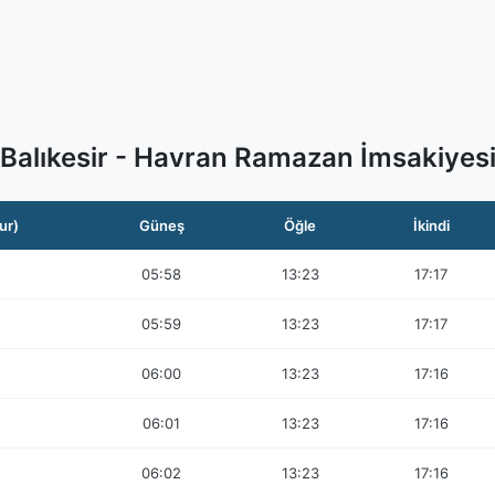
Balıkesir - Havran Ramazan İmsakiyes
ur)
Güneş
Öğle
İkindi
05:58
13:23
17:17
05:59
13:23
17:17
06:00
13:23
17:16
06:01
13:23
17:16
06:02
13:23
17:16