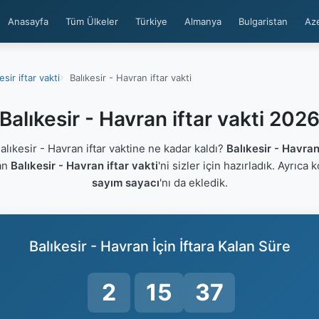
Anasayfa
Tüm Ülkeler
Türkiye
Almanya
Bulgaristan
Az
esir iftar vakti
Balıkesir - Havran iftar vakti
Balıkesir - Havran iftar vakti 202
ıkesir - Havran iftar vaktine ne kadar kaldı?
Balıkesir - Havra
lan
Balıkesir - Havran iftar vakti
'ni sizler için hazırladık. Ayrıca 
sayım sayacı
'nı da ekledik.
Balıkesir - Havran İçin İftara Kalan Süre
2
15
36