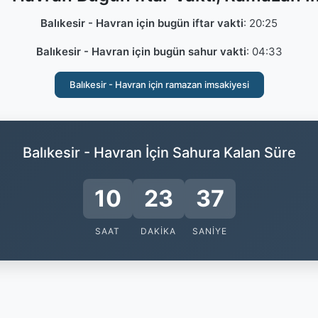
Balıkesir - Havran için bugün iftar vakti
:
20:25
Balıkesir - Havran için bugün sahur vakti
:
04:33
Balıkesir - Havran için ramazan imsakiyesi
Balıkesir - Havran İçin Sahura Kalan Süre
10
23
36
SAAT
DAKIKA
SANIYE