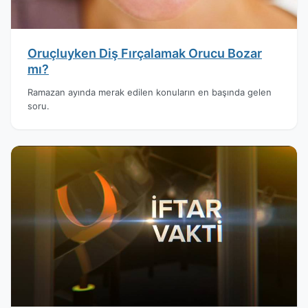
Oruçluyken Diş Fırçalamak Orucu Bozar
mı?
Ramazan ayında merak edilen konuların en başında gelen
soru.