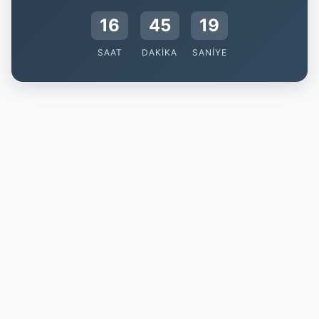
16
45
18
SAAT
DAKIKA
SANIYE