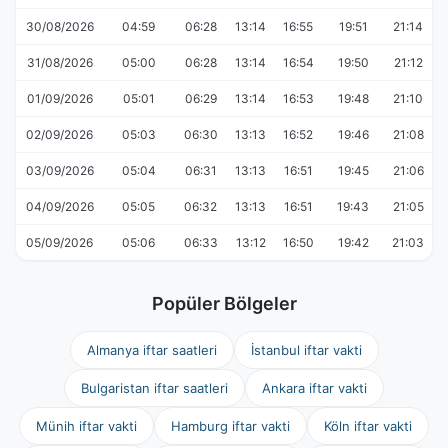
30/08/2026
04:59
06:28
13:14
16:55
19:51
21:14
31/08/2026
05:00
06:28
13:14
16:54
19:50
21:12
01/09/2026
05:01
06:29
13:14
16:53
19:48
21:10
02/09/2026
05:03
06:30
13:13
16:52
19:46
21:08
03/09/2026
05:04
06:31
13:13
16:51
19:45
21:06
04/09/2026
05:05
06:32
13:13
16:51
19:43
21:05
05/09/2026
05:06
06:33
13:12
16:50
19:42
21:03
Popüler Bölgeler
Almanya iftar saatleri
İstanbul iftar vakti
Bulgaristan iftar saatleri
Ankara iftar vakti
Münih iftar vakti
Hamburg iftar vakti
Köln iftar vakti