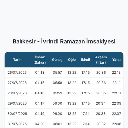
Balıkesir - İvrindi Ramazan İmsakiyesi
İmsak
Akşam
Tarih
Güneş
Öğle
İkindi
Yatsı
(Sahur)
(İftar)
26/07/2026
04:13
05:57
13:22
17:15
20:36
22:13
27/07/2026
04:15
05:58
13:22
17:15
20:36
22:11
28/07/2026
04:16
05:59
13:22
17:15
20:35
22:10
29/07/2026
04:17
06:00
13:22
17:15
20:34
22:09
30/07/2026
04:19
06:00
13:22
17:14
20:33
22:07
31/07/2026
04:20
06:01
13:22
17:14
20:32
22:06