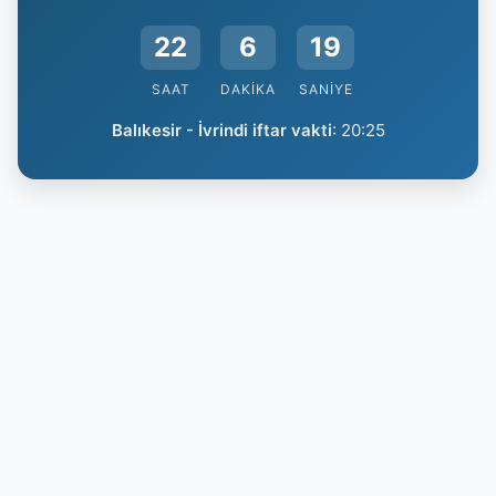
22
6
18
SAAT
DAKIKA
SANIYE
Balıkesir - İvrindi iftar vakti
:
20:25