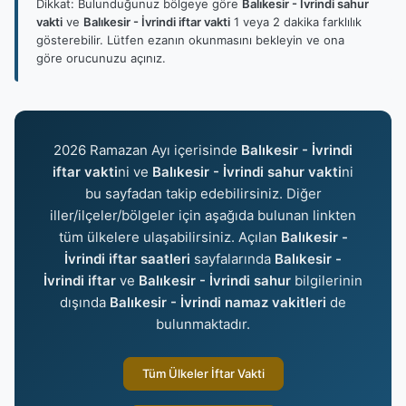
Dikkat: Bulunduğunuz bölgeye göre
Balıkesir - İvrindi sahur
vakti
ve
Balıkesir - İvrindi iftar vakti
1 veya 2 dakika farklılık
gösterebilir. Lütfen ezanın okunmasını bekleyin ve ona
göre orucunuzu açınız.
2026 Ramazan Ayı içerisinde
Balıkesir - İvrindi
iftar vakti
ni ve
Balıkesir - İvrindi sahur vakti
ni
bu sayfadan takip edebilirsiniz. Diğer
iller/ilçeler/bölgeler için aşağıda bulunan linkten
tüm ülkelere ulaşabilirsiniz. Açılan
Balıkesir -
İvrindi iftar saatleri
sayfalarında
Balıkesir -
İvrindi iftar
ve
Balıkesir - İvrindi sahur
bilgilerinin
dışında
Balıkesir - İvrindi namaz vakitleri
de
bulunmaktadır.
Tüm Ülkeler İftar Vakti