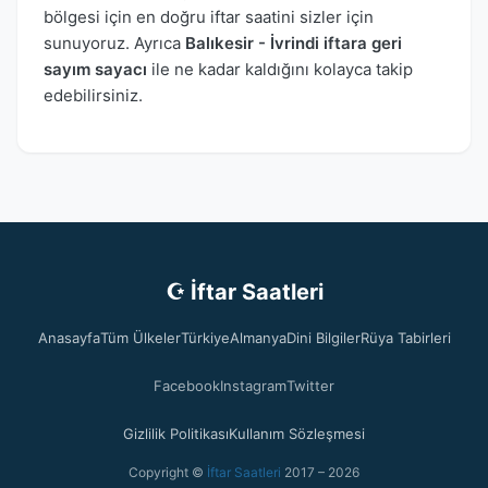
bölgesi için en doğru iftar saatini sizler için
sunuyoruz. Ayrıca
Balıkesir - İvrindi iftara geri
sayım sayacı
ile ne kadar kaldığını kolayca takip
edebilirsiniz.
☪ İftar Saatleri
Anasayfa
Tüm Ülkeler
Türkiye
Almanya
Dini Bilgiler
Rüya Tabirleri
Facebook
Instagram
Twitter
Gizlilik Politikası
Kullanım Sözleşmesi
Copyright ©
İftar Saatleri
2017 – 2026