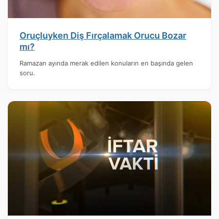
Oruçluyken Diş Fırçalamak Orucu Bozar
mı?
Ramazan ayında merak edilen konuların en başında gelen
soru.