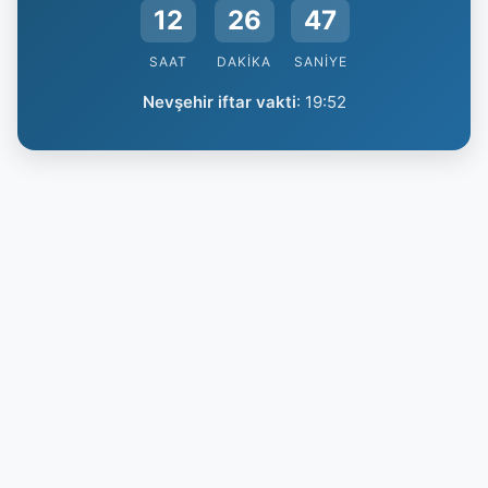
12
26
46
SAAT
DAKIKA
SANIYE
Nevşehir iftar vakti
:
19:52