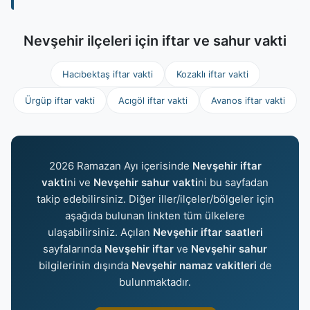
Nevşehir ilçeleri için iftar ve sahur vakti
Hacıbektaş iftar vakti
Kozaklı iftar vakti
Ürgüp iftar vakti
Acıgöl iftar vakti
Avanos iftar vakti
2026 Ramazan Ayı içerisinde
Nevşehir iftar
vakti
ni ve
Nevşehir sahur vakti
ni bu sayfadan
takip edebilirsiniz. Diğer iller/ilçeler/bölgeler için
aşağıda bulunan linkten tüm ülkelere
ulaşabilirsiniz. Açılan
Nevşehir iftar saatleri
sayfalarında
Nevşehir iftar
ve
Nevşehir sahur
bilgilerinin dışında
Nevşehir namaz vakitleri
de
bulunmaktadır.