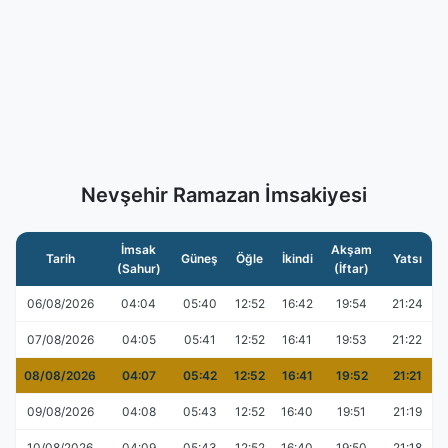
Nevşehir Ramazan İmsakiyesi
İmsak
Akşam
Tarih
Güneş
Öğle
İkindi
Yatsı
(Sahur)
(İftar)
06/08/2026
04:04
05:40
12:52
16:42
19:54
21:24
07/08/2026
04:05
05:41
12:52
16:41
19:53
21:22
08/08/2026
04:07
05:42
12:52
16:41
19:52
21:21
09/08/2026
04:08
05:43
12:52
16:40
19:51
21:19
10/08/2026
04:09
05:43
12:52
16:40
19:50
21:18