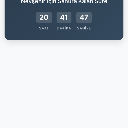
Nevşehir İçin Sahura Kalan Süre
20
41
46
SAAT
DAKIKA
SANIYE