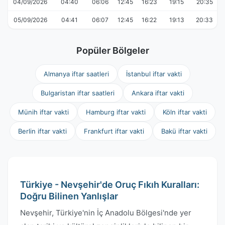
04/09/2026
04:40
06:06
12:45
16:23
19:15
20:35
05/09/2026
04:41
06:07
12:45
16:22
19:13
20:33
Popüler Bölgeler
Almanya iftar saatleri
İstanbul iftar vakti
Bulgaristan iftar saatleri
Ankara iftar vakti
Münih iftar vakti
Hamburg iftar vakti
Köln iftar vakti
Berlin iftar vakti
Frankfurt iftar vakti
Bakü iftar vakti
Türkiye - Nevşehir'de Oruç Fıkıh Kuralları:
Doğru Bilinen Yanlışlar
Nevşehir, Türkiye'nin İç Anadolu Bölgesi'nde yer