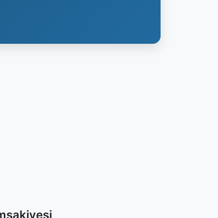
İmsakiyesi