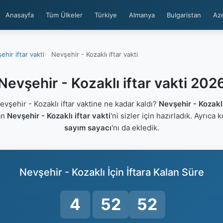
Anasayfa
Tüm Ülkeler
Türkiye
Almanya
Bulgaristan
Az
ehir iftar vakti
Nevşehir - Kozaklı iftar vakti
Nevşehir - Kozaklı iftar vakti 202
şehir - Kozaklı iftar vaktine ne kadar kaldı?
Nevşehir - Kozakl
an
Nevşehir - Kozaklı iftar vakti
'ni sizler için hazırladık. Ayrıca 
sayım sayacı
'nı da ekledik.
Nevşehir - Kozaklı İçin İftara Kalan Süre
4
52
51