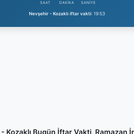
SAAT
DAKIKA
SANIYE
Nevşehir - Kozaklı iftar vakti
:
19:53
- Kozaklı Bugün İftar Vakti, Ramazan 