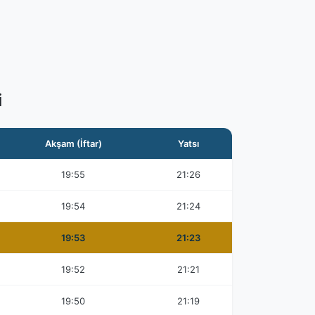
i
Akşam (İftar)
Yatsı
19:55
21:26
19:54
21:24
19:53
21:23
19:52
21:21
19:50
21:19