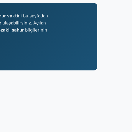
hur vakti
ni bu sayfadan
 ulaşabilirsiniz. Açılan
zaklı sahur
bilgilerinin