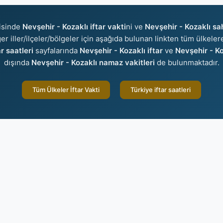
isinde
Nevşehir - Kozaklı iftar vakti
ni ve
Nevşehir - Kozaklı sa
ğer iller/ilçeler/bölgeler için aşağıda bulunan linkten tüm ülkelere
r saatleri
sayfalarında
Nevşehir - Kozaklı iftar
ve
Nevşehir - Ko
dışında
Nevşehir - Kozaklı namaz vakitleri
de bulunmaktadır.
Tüm Ülkeler İftar Vakti
Türkiye iftar saatleri