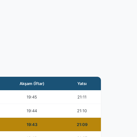
Akşam (İftar)
Yatsı
19:45
21:11
19:44
21:10
19:43
21:09