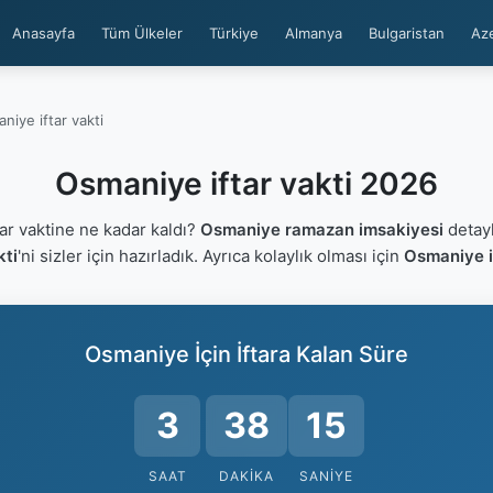
Anasayfa
Tüm Ülkeler
Türkiye
Almanya
Bulgaristan
Az
niye iftar vakti
Osmaniye iftar vakti 2026
r vaktine ne kadar kaldı?
Osmaniye ramazan imsakiyesi
detayl
kti
'ni sizler için hazırladık. Ayrıca kolaylık olması için
Osmaniye i
Osmaniye İçin İftara Kalan Süre
3
38
15
SAAT
DAKIKA
SANIYE