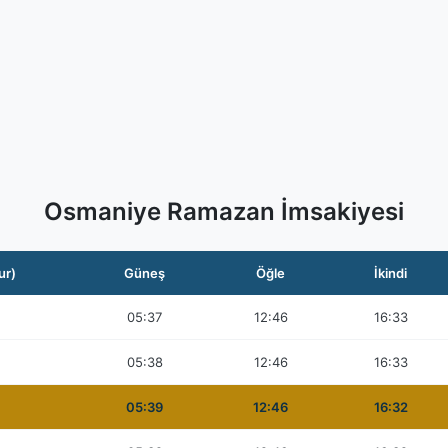
Osmaniye Ramazan İmsakiyesi
ur)
Güneş
Öğle
İkindi
05:37
12:46
16:33
05:38
12:46
16:33
05:39
12:46
16:32