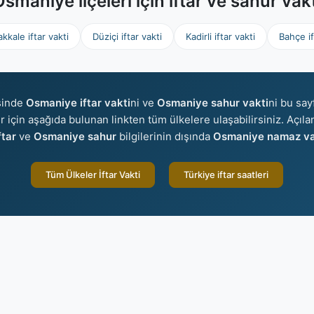
smaniye ilçeleri için iftar ve sahur vak
kkale iftar vakti
Düziçi iftar vakti
Kadirli iftar vakti
Bahçe if
sinde
Osmaniye iftar vakti
ni ve
Osmaniye sahur vakti
ni bu say
er için aşağıda bulunan linkten tüm ülkelere ulaşabilirsiniz. Açıl
tar
ve
Osmaniye sahur
bilgilerinin dışında
Osmaniye namaz vak
Tüm Ülkeler İftar Vakti
Türkiye iftar saatleri