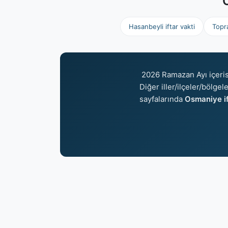
O
Hasanbeyli iftar vakti
Topra
2026 Ramazan Ayı içeri
Diğer iller/ilçeler/bölgel
sayfalarında
Osmaniye if