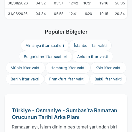
30/08/2026
04:32
05:57
12:42
16:21
19:16
20:35
31/08/2026
04:34
05:58
12:41
16:20
19:15
20:34
Popüler Bölgeler
Almanya iftar saatleri
İstanbul iftar vakti
Bulgaristan iftar saatleri
Ankara iftar vakti
Münih iftar vakti
Hamburg iftar vakti
Köln iftar vakti
Berlin iftar vakti
Frankfurt iftar vakti
Bakü iftar vakti
Türkiye - Osmaniye - Sumbas’ta Ramazan
Orucunun Tarihi Arka Planı
Ramazan ayı, İslam dininin beş temel şartından biri