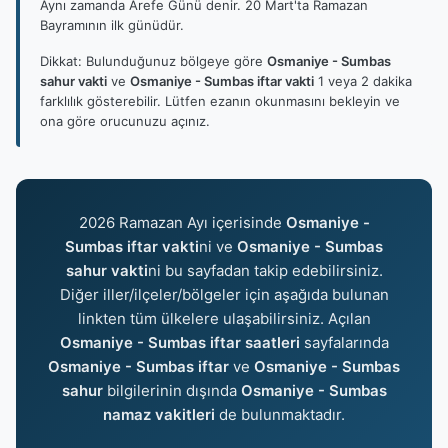
Aynı zamanda Arefe Günü denir. 20 Mart'ta Ramazan
Bayramının ilk günüdür.
Dikkat: Bulunduğunuz bölgeye göre
Osmaniye - Sumbas
sahur vakti
ve
Osmaniye - Sumbas iftar vakti
1 veya 2 dakika
farklılık gösterebilir. Lütfen ezanın okunmasını bekleyin ve
ona göre orucunuzu açınız.
2026 Ramazan Ayı içerisinde
Osmaniye -
Sumbas iftar vakti
ni ve
Osmaniye - Sumbas
sahur vakti
ni bu sayfadan takip edebilirsiniz.
Diğer iller/ilçeler/bölgeler için aşağıda bulunan
linkten tüm ülkelere ulaşabilirsiniz. Açılan
Osmaniye - Sumbas iftar saatleri
sayfalarında
Osmaniye - Sumbas iftar
ve
Osmaniye - Sumbas
sahur
bilgilerinin dışında
Osmaniye - Sumbas
namaz vakitleri
de bulunmaktadır.