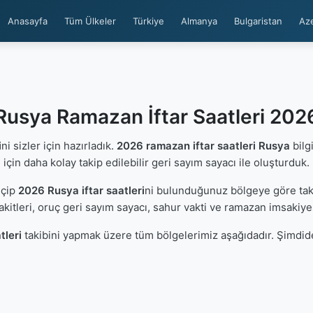
Anasayfa
Tüm Ülkeler
Türkiye
Almanya
Bulgaristan
Az
Rusya Ramazan İftar Saatleri 202
i
ni sizler için hazırladık.
2026 ramazan iftar saatleri Rusya
bilg
için daha kolay takip edilebilir geri sayım sayacı ile oluşturduk.
eçip
2026 Rusya iftar saatleri
ni bulunduğunuz bölgeye göre taki
kitleri, oruç geri sayım sayacı, sahur vakti ve ramazan imsakiye
tleri
takibini yapmak üzere tüm bölgelerimiz aşağıdadır. Şimdide