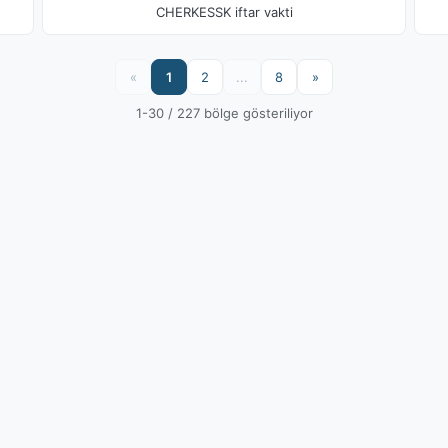
CHERKESSK iftar vakti
«
1
2
...
8
»
1-30 / 227 bölge gösteriliyor